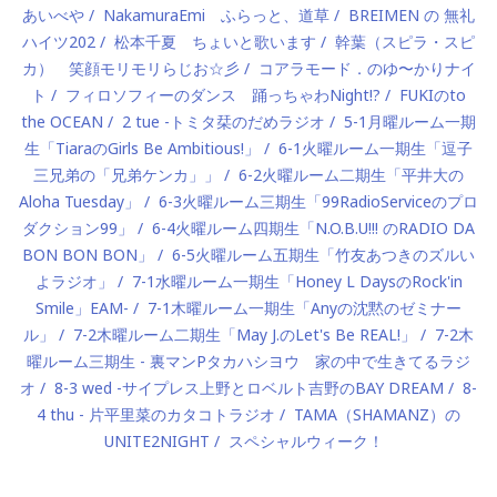
あいべや
NakamuraEmi ふらっと、道草
BREIMEN の 無礼
ハイツ202
松本千夏 ちょいと歌います
幹葉（スピラ・スピ
カ） 笑顔モリモリらじお☆彡
コアラモード．のゆ〜かりナイ
ト
フィロソフィーのダンス 踊っちゃわNight!?
FUKIのto
the OCEAN
2 tue -トミタ栞のだめラジオ
5-1月曜ルーム一期
生「TiaraのGirls Be Ambitious!」
6-1火曜ルーム一期生「逗子
三兄弟の「兄弟ケンカ」」
6-2火曜ルーム二期生「平井大の
Aloha Tuesday」
6-3火曜ルーム三期生「99RadioServiceのプロ
ダクション99」
6-4火曜ルーム四期生「N.O.B.U!!! のRADIO DA
BON BON BON」
6-5火曜ルーム五期生「竹友あつきのズルい
よラジオ」
7-1水曜ルーム一期生「Honey L DaysのRock'in
Smile」EAM-
7-1木曜ルーム一期生「Anyの沈黙のゼミナー
ル」
7-2木曜ルーム二期生「May J.のLet's Be REAL!」
7-2木
曜ルーム三期生 - 裏マンPタカハシヨウ 家の中で生きてるラジ
オ
8-3 wed -サイプレス上野とロベルト吉野のBAY DREAM
8-
4 thu - 片平里菜のカタコトラジオ
TAMA（SHAMANZ）の
UNITE2NIGHT
スペシャルウィーク！