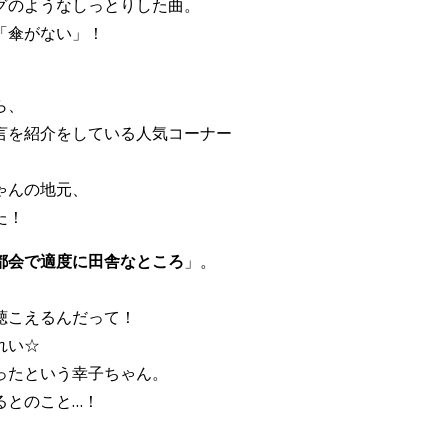
グのようなしっとりした曲。
「傘がない」！
ら、
言を紹介をしている人気コーナー
ゃんの地元、
た！
都会で適度に田舎なところ
」。
聴こえるんだって！
れい☆
ったという幸子ちゃん。
るとのこと…！