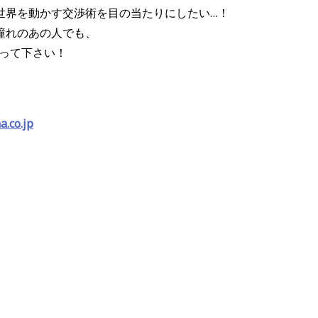
世界を動かす交渉術を目の当たりにしたい…！
憧れのあの人でも、
送って下さい！
.co.jp
》