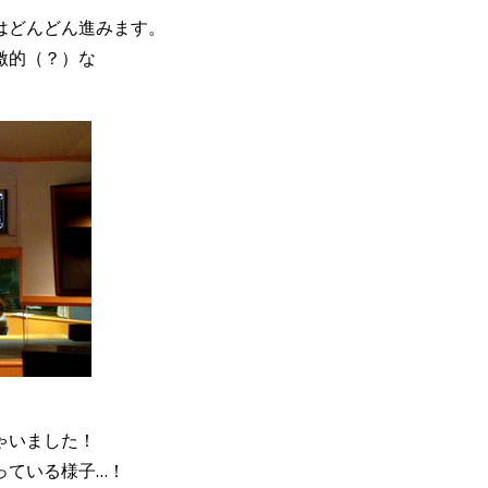
はどんどん進みます。
激的（？）な
ゃいました！
っている様子…！