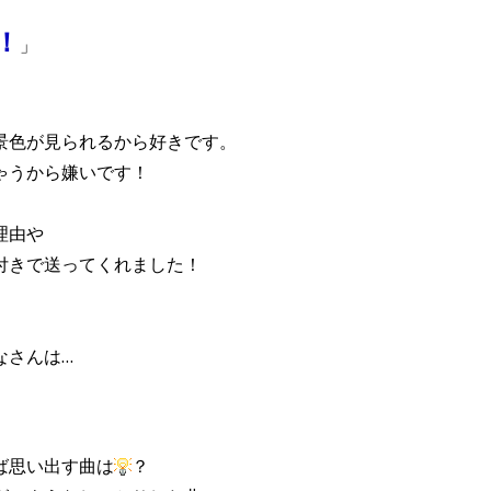
！
」
景色が見られるから好きです。
ゃうから嫌いです！
理由や
付きで送ってくれました！
なさんは…
ば思い出す曲は
？