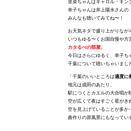
里菜ちゃんはキャロル・キン
幸子ちゃんは井上陽水さんの
みんなも聴いてみてね〜！
お天気ネタで盛り上がりなが
いつもゆる〜くお国自慢や方
カタるべの部屋
。
今日はさらにゆるく、幸子ち
千葉について聴いちゃいまし
「千葉のいいところは
適度に
地元は成田のあたり。
駅につくとカエルの大合唱が
空が広くて夜はすごく星がき
空を見上げていることが多か
曲作りの原風景にもなってい