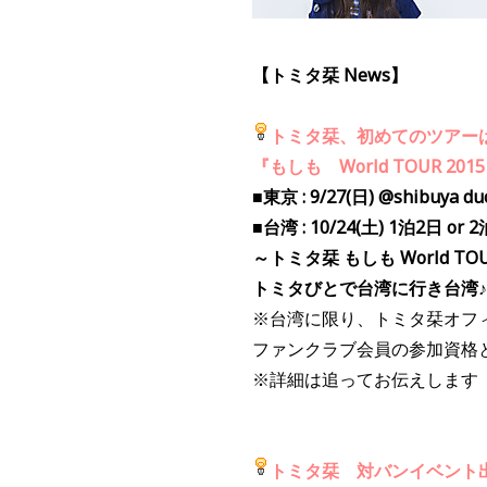
【トミタ栞 News】
トミタ栞、初めてのツアー
『もしも World TOUR 20
■東京 : 9/27(日) @shibuya d
■台湾 : 10/24(土) 1泊2日 
～トミタ栞 もしも World TOUR
トミタびとで台湾に行き台湾♪(
※台湾に限り、トミタ栞オフ
ファンクラブ会員の参加資格
※詳細は追ってお伝えします
トミタ栞 対バンイベント