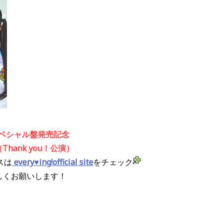
スペシャル盤発売記念
hank you！公演）
スは
every♥ing!
official site
をチェック
よろしくお願いします！