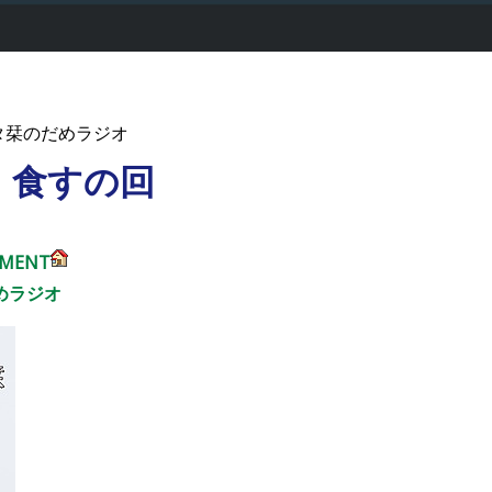
トミタ栞のだめラジオ
、食すの回
TMENT
めラジオ