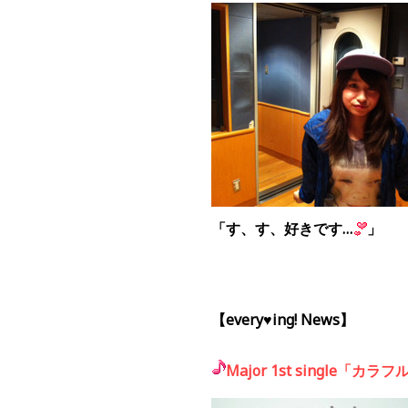
「す、す、好きです…
」
【
every♥ing!
News】
Major 1st single「