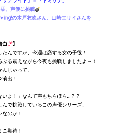
・サテライト」＝「トミサテ」
タ栞、声優に挑戦
y♥ing!の木戸衣吹さん、山崎エリイさんを
告白
】
したんですが、今週は恋する女の子役！
るぷる震えながら今夜も挑戦しましたよ～！
かんじゃって、
を演出！
ないよ！」なんて声もちらほら…？？
しんで挑戦しているこの声優シリーズ、
ンなのか！
うご期待！