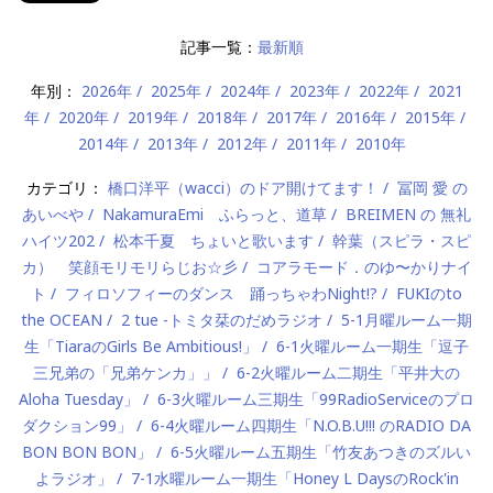
記事一覧：
最新順
年別：
2026年
2025年
2024年
2023年
2022年
2021
年
2020年
2019年
2018年
2017年
2016年
2015年
2014年
2013年
2012年
2011年
2010年
カテゴリ：
橋口洋平（wacci）のドア開けてます！
冨岡 愛 の
あいべや
NakamuraEmi ふらっと、道草
BREIMEN の 無礼
ハイツ202
松本千夏 ちょいと歌います
幹葉（スピラ・スピ
カ） 笑顔モリモリらじお☆彡
コアラモード．のゆ〜かりナイ
ト
フィロソフィーのダンス 踊っちゃわNight!?
FUKIのto
the OCEAN
2 tue -トミタ栞のだめラジオ
5-1月曜ルーム一期
生「TiaraのGirls Be Ambitious!」
6-1火曜ルーム一期生「逗子
三兄弟の「兄弟ケンカ」」
6-2火曜ルーム二期生「平井大の
Aloha Tuesday」
6-3火曜ルーム三期生「99RadioServiceのプロ
ダクション99」
6-4火曜ルーム四期生「N.O.B.U!!! のRADIO DA
BON BON BON」
6-5火曜ルーム五期生「竹友あつきのズルい
よラジオ」
7-1水曜ルーム一期生「Honey L DaysのRock'in