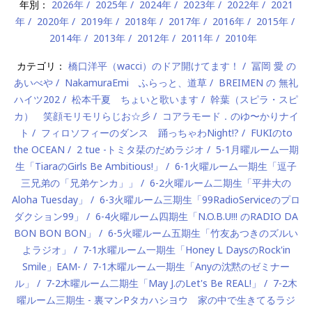
年別：
2026年
2025年
2024年
2023年
2022年
2021
年
2020年
2019年
2018年
2017年
2016年
2015年
2014年
2013年
2012年
2011年
2010年
カテゴリ：
橋口洋平（wacci）のドア開けてます！
冨岡 愛 の
あいべや
NakamuraEmi ふらっと、道草
BREIMEN の 無礼
ハイツ202
松本千夏 ちょいと歌います
幹葉（スピラ・スピ
カ） 笑顔モリモリらじお☆彡
コアラモード．のゆ〜かりナイ
ト
フィロソフィーのダンス 踊っちゃわNight!?
FUKIのto
the OCEAN
2 tue -トミタ栞のだめラジオ
5-1月曜ルーム一期
生「TiaraのGirls Be Ambitious!」
6-1火曜ルーム一期生「逗子
三兄弟の「兄弟ケンカ」」
6-2火曜ルーム二期生「平井大の
Aloha Tuesday」
6-3火曜ルーム三期生「99RadioServiceのプロ
ダクション99」
6-4火曜ルーム四期生「N.O.B.U!!! のRADIO DA
BON BON BON」
6-5火曜ルーム五期生「竹友あつきのズルい
よラジオ」
7-1水曜ルーム一期生「Honey L DaysのRock'in
Smile」EAM-
7-1木曜ルーム一期生「Anyの沈黙のゼミナー
ル」
7-2木曜ルーム二期生「May J.のLet's Be REAL!」
7-2木
曜ルーム三期生 - 裏マンPタカハシヨウ 家の中で生きてるラジ