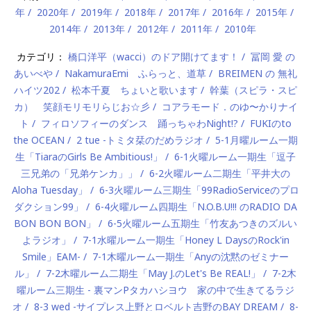
年
2020年
2019年
2018年
2017年
2016年
2015年
2014年
2013年
2012年
2011年
2010年
カテゴリ：
橋口洋平（wacci）のドア開けてます！
冨岡 愛 の
あいべや
NakamuraEmi ふらっと、道草
BREIMEN の 無礼
ハイツ202
松本千夏 ちょいと歌います
幹葉（スピラ・スピ
カ） 笑顔モリモリらじお☆彡
コアラモード．のゆ〜かりナイ
ト
フィロソフィーのダンス 踊っちゃわNight!?
FUKIのto
the OCEAN
2 tue -トミタ栞のだめラジオ
5-1月曜ルーム一期
生「TiaraのGirls Be Ambitious!」
6-1火曜ルーム一期生「逗子
三兄弟の「兄弟ケンカ」」
6-2火曜ルーム二期生「平井大の
Aloha Tuesday」
6-3火曜ルーム三期生「99RadioServiceのプロ
ダクション99」
6-4火曜ルーム四期生「N.O.B.U!!! のRADIO DA
BON BON BON」
6-5火曜ルーム五期生「竹友あつきのズルい
よラジオ」
7-1水曜ルーム一期生「Honey L DaysのRock'in
Smile」EAM-
7-1木曜ルーム一期生「Anyの沈黙のゼミナー
ル」
7-2木曜ルーム二期生「May J.のLet's Be REAL!」
7-2木
曜ルーム三期生 - 裏マンPタカハシヨウ 家の中で生きてるラジ
オ
8-3 wed -サイプレス上野とロベルト吉野のBAY DREAM
8-