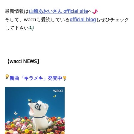
最新情報は
山崎あおいさん official site
へ
そして、wacciも愛読している
official blog
もぜひチェック
して下さい
【wacci NEWS】
新曲「
キラメキ」発売中