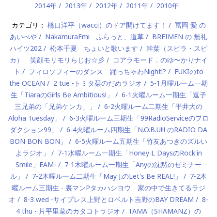
2014年
2013年
2012年
2011年
2010年
カテゴリ：
橋口洋平（wacci）のドア開けてます！
冨岡 愛 の
あいべや
NakamuraEmi ふらっと、道草
BREIMEN の 無礼
ハイツ202
松本千夏 ちょいと歌います
幹葉（スピラ・スピ
カ） 笑顔モリモリらじお☆彡
コアラモード．のゆ〜かりナイ
ト
フィロソフィーのダンス 踊っちゃわNight!?
FUKIのto
the OCEAN
2 tue -トミタ栞のだめラジオ
5-1月曜ルーム一期
生「TiaraのGirls Be Ambitious!」
6-1火曜ルーム一期生「逗子
三兄弟の「兄弟ケンカ」」
6-2火曜ルーム二期生「平井大の
Aloha Tuesday」
6-3火曜ルーム三期生「99RadioServiceのプロ
ダクション99」
6-4火曜ルーム四期生「N.O.B.U!!! のRADIO DA
BON BON BON」
6-5火曜ルーム五期生「竹友あつきのズルい
よラジオ」
7-1水曜ルーム一期生「Honey L DaysのRock'in
Smile」EAM-
7-1木曜ルーム一期生「Anyの沈黙のゼミナー
ル」
7-2木曜ルーム二期生「May J.のLet's Be REAL!」
7-2木
曜ルーム三期生 - 裏マンPタカハシヨウ 家の中で生きてるラジ
オ
8-3 wed -サイプレス上野とロベルト吉野のBAY DREAM
8-
4 thu - 片平里菜のカタコトラジオ
TAMA（SHAMANZ）の