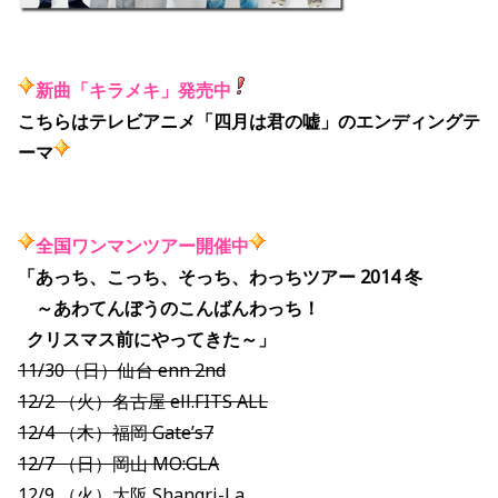
新曲「キラメキ」発売中
こちらは
テレビアニメ「四月は君の嘘」のエンディングテ
ーマ
全国ワンマンツアー開催中
「あっち、こっち、そっち、わっちツアー 2014 冬
～あわてんぼうのこんばんわっち！
クリスマス前にやってきた～」
11/30（日）仙台 enn 2nd
12/2 （火）名古屋 ell.FITS ALL
12/4 （木）福岡 Gate’s7
12/7 （日）岡山 MO:GLA
12/9 （火）大阪 Shangri-La