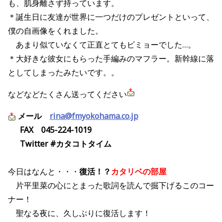
も、肌身離さず持っています。
＊誕生日に友達が世界に一つだけのプレゼントといって、
僕の自画像をくれました。
あまり似ていなくて正直とてもビミョーでした…。
＊大好きな彼女にもらった手編みのマフラー。新幹線に落
としてしまったみたいです。。
などなどたくさん送ってください
メール
rina@fmyokohama.co.jp
FAX
045-224-1019
Twitter #カタコトタイム
今日はなんと・・・
復活！？
カタリベの部屋
片平里菜の心にとまった歌詞を読んで掘下げるこのコー
ナー！
聖なる夜に、久しぶりに復活します！