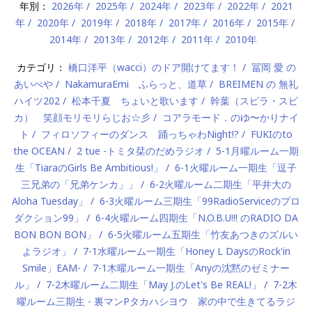
年別：
2026年
2025年
2024年
2023年
2022年
2021
年
2020年
2019年
2018年
2017年
2016年
2015年
2014年
2013年
2012年
2011年
2010年
カテゴリ：
橋口洋平（wacci）のドア開けてます！
冨岡 愛 の
あいべや
NakamuraEmi ふらっと、道草
BREIMEN の 無礼
ハイツ202
松本千夏 ちょいと歌います
幹葉（スピラ・スピ
カ） 笑顔モリモリらじお☆彡
コアラモード．のゆ〜かりナイ
ト
フィロソフィーのダンス 踊っちゃわNight!?
FUKIのto
the OCEAN
2 tue -トミタ栞のだめラジオ
5-1月曜ルーム一期
生「TiaraのGirls Be Ambitious!」
6-1火曜ルーム一期生「逗子
三兄弟の「兄弟ケンカ」」
6-2火曜ルーム二期生「平井大の
Aloha Tuesday」
6-3火曜ルーム三期生「99RadioServiceのプロ
ダクション99」
6-4火曜ルーム四期生「N.O.B.U!!! のRADIO DA
BON BON BON」
6-5火曜ルーム五期生「竹友あつきのズルい
よラジオ」
7-1水曜ルーム一期生「Honey L DaysのRock'in
Smile」EAM-
7-1木曜ルーム一期生「Anyの沈黙のゼミナー
ル」
7-2木曜ルーム二期生「May J.のLet's Be REAL!」
7-2木
曜ルーム三期生 - 裏マンPタカハシヨウ 家の中で生きてるラジ