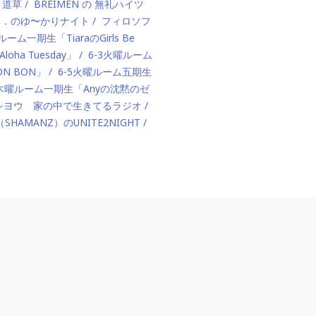
、道草
BREIMEN の 無礼ハイツ
ド．のゆ〜かりナイト
フィロソフ
ルーム一期生「TiaraのGirls Be
ha Tuesday」
6-3火曜ルーム
BON BON」
6-5火曜ルーム五期生
1木曜ルーム一期生「Anyの沈黙のゼ
カハシヨウ 家の中で生きてるラジオ
（SHAMANZ）のUNITE2NIGHT