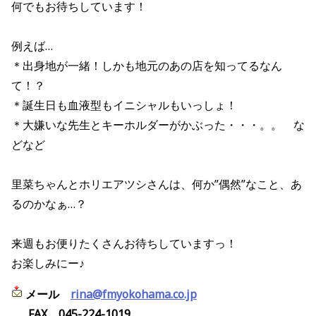
何でもお待ちしています！
例えば…
＊出身地が一緒！しかも地元のあの店を知ってるなん
て！？
＊誕生日も血液型もイニシャルもいっしょ！
＊大嫌いな先生とキーホルダーがかぶった・・・。。 な
どなど
里菜ちゃんとホリエアツシさんは、何か”偶然”なこと、あ
るのかなぁ…？
来週もお便りたくさんお待ちしていますっ！
お楽しみにー♪
メール
rina@fmyokohama.co.jp
FAX
045-224-1019