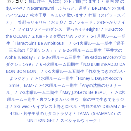
カテゴリ：
橋口洋平（wacci）のドア開けてます！
冨岡 愛 の
あいべや
NakamuraEmi ふらっと、道草
BREIMEN の 無礼
ハイツ202
松本千夏 ちょいと歌います
幹葉（スピラ・スピ
カ） 笑顔モリモリらじお☆彡
コアラモード．のゆ〜かりナイ
ト
フィロソフィーのダンス 踊っちゃわNight!?
FUKIのto
the OCEAN
2 tue -トミタ栞のだめラジオ
5-1月曜ルーム一期
生「TiaraのGirls Be Ambitious!」
6-1火曜ルーム一期生「逗子
三兄弟の「兄弟ケンカ」」
6-2火曜ルーム二期生「平井大の
Aloha Tuesday」
6-3火曜ルーム三期生「99RadioServiceのプロ
ダクション99」
6-4火曜ルーム四期生「N.O.B.U!!! のRADIO DA
BON BON BON」
6-5火曜ルーム五期生「竹友あつきのズルい
よラジオ」
7-1水曜ルーム一期生「Honey L DaysのRock'in
Smile」EAM-
7-1木曜ルーム一期生「Anyの沈黙のゼミナー
ル」
7-2木曜ルーム二期生「May J.のLet's Be REAL!」
7-2木
曜ルーム三期生 - 裏マンPタカハシヨウ 家の中で生きてるラジ
オ
8-3 wed -サイプレス上野とロベルト吉野のBAY DREAM
8-
4 thu - 片平里菜のカタコトラジオ
TAMA（SHAMANZ）の
UNITE2NIGHT
スペシャルウィーク！