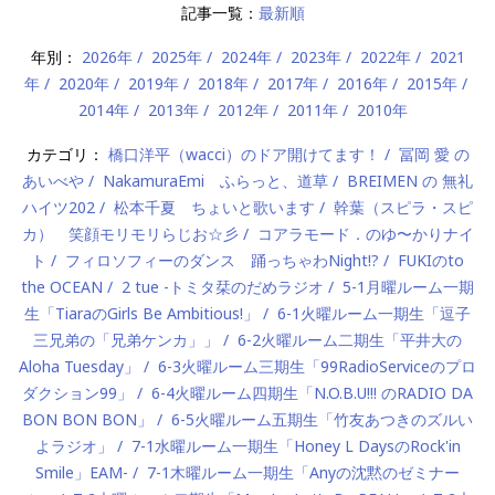
記事一覧：
最新順
年別：
2026年
2025年
2024年
2023年
2022年
2021
年
2020年
2019年
2018年
2017年
2016年
2015年
2014年
2013年
2012年
2011年
2010年
カテゴリ：
橋口洋平（wacci）のドア開けてます！
冨岡 愛 の
あいべや
NakamuraEmi ふらっと、道草
BREIMEN の 無礼
ハイツ202
松本千夏 ちょいと歌います
幹葉（スピラ・スピ
カ） 笑顔モリモリらじお☆彡
コアラモード．のゆ〜かりナイ
ト
フィロソフィーのダンス 踊っちゃわNight!?
FUKIのto
the OCEAN
2 tue -トミタ栞のだめラジオ
5-1月曜ルーム一期
生「TiaraのGirls Be Ambitious!」
6-1火曜ルーム一期生「逗子
三兄弟の「兄弟ケンカ」」
6-2火曜ルーム二期生「平井大の
Aloha Tuesday」
6-3火曜ルーム三期生「99RadioServiceのプロ
ダクション99」
6-4火曜ルーム四期生「N.O.B.U!!! のRADIO DA
BON BON BON」
6-5火曜ルーム五期生「竹友あつきのズルい
よラジオ」
7-1水曜ルーム一期生「Honey L DaysのRock'in
Smile」EAM-
7-1木曜ルーム一期生「Anyの沈黙のゼミナー