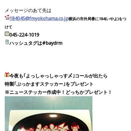
メッセージのあて先は
184045@fmyokohama.co.jp
横浜の市外局番に184(いやよ)をつ
けて
045-224-1019
ハッシュタグは#baydrm
今夜も
｢よっしゃっしゃっす〆｣コールが出たら
特製｢ぶっかますステッカー｣をプレゼント
※ニューステッカー作成中！どっちかプレゼント！