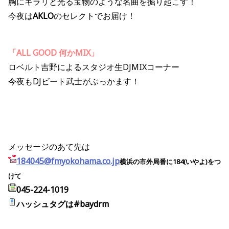
胸にキラリと光る宝物のような名曲を掘り起こす！
今夜は
AKLO
のセレクトでお届け！
「ALL GOOD 何かMIX」
ロベルト吉野によるスタジオ生DJMIXコーナー
今夜もDJビート武士がぶっかます！
メッセージのあて先は
184045@fmyokohama.co.jp
横浜の市外局番に184(いやよ)をつ
けて
045-224-1019
ハッシュタグは#baydrm