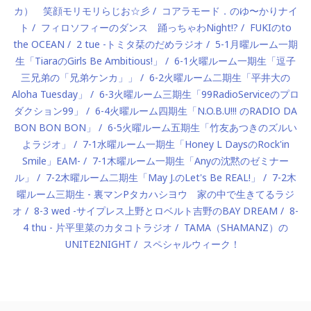
カ） 笑顔モリモリらじお☆彡
コアラモード．のゆ〜かりナイ
ト
フィロソフィーのダンス 踊っちゃわNight!?
FUKIのto
the OCEAN
2 tue -トミタ栞のだめラジオ
5-1月曜ルーム一期
生「TiaraのGirls Be Ambitious!」
6-1火曜ルーム一期生「逗子
三兄弟の「兄弟ケンカ」」
6-2火曜ルーム二期生「平井大の
Aloha Tuesday」
6-3火曜ルーム三期生「99RadioServiceのプロ
ダクション99」
6-4火曜ルーム四期生「N.O.B.U!!! のRADIO DA
BON BON BON」
6-5火曜ルーム五期生「竹友あつきのズルい
よラジオ」
7-1水曜ルーム一期生「Honey L DaysのRock'in
Smile」EAM-
7-1木曜ルーム一期生「Anyの沈黙のゼミナー
ル」
7-2木曜ルーム二期生「May J.のLet's Be REAL!」
7-2木
曜ルーム三期生 - 裏マンPタカハシヨウ 家の中で生きてるラジ
オ
8-3 wed -サイプレス上野とロベルト吉野のBAY DREAM
8-
4 thu - 片平里菜のカタコトラジオ
TAMA（SHAMANZ）の
UNITE2NIGHT
スペシャルウィーク！