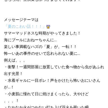
メッセージテーマは
「
夏のこわい話！！！
」
サマーマッドネスな時期がやってきました！
海にプールにおねーちゃんに…
楽しい事満載なハズの「夏」が、一転！！
怖—いあの事件のせいで忘れられない夏に…
例えば、、、
・衝撃！一週間部屋に放置していた食べ物から虫があふれ
出す光景！
・水着ギャルに一目ボレ！声をかけたら怖いおにいさん
が…！
・小麦肌に憧れて日に焼けまくったら、大やけど
、、、！
・なかなか火がつかない打ち上げ花火を覗いた瞬