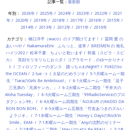
記事一覧：
最新順
年別：
2026年
2025年
2024年
2023年
2022年
2021
年
2020年
2019年
2018年
2017年
2016年
2015年
2014年
2013年
2012年
2011年
2010年
カテゴリ：
橋口洋平（wacci）のドア開けてます！
冨岡 愛 の
あいべや
NakamuraEmi ふらっと、道草
BREIMEN の 無礼
ハイツ202
松本千夏 ちょいと歌います
幹葉（スピラ・スピ
カ） 笑顔モリモリらじお☆彡
コアラモード．のゆ〜かりナイ
ト
フィロソフィーのダンス 踊っちゃわNight!?
FUKIのto
the OCEAN
2 tue -トミタ栞のだめラジオ
5-1月曜ルーム一期
生「TiaraのGirls Be Ambitious!」
6-1火曜ルーム一期生「逗子
三兄弟の「兄弟ケンカ」」
6-2火曜ルーム二期生「平井大の
Aloha Tuesday」
6-3火曜ルーム三期生「99RadioServiceのプロ
ダクション99」
6-4火曜ルーム四期生「N.O.B.U!!! のRADIO DA
BON BON BON」
6-5火曜ルーム五期生「竹友あつきのズルい
よラジオ」
7-1水曜ルーム一期生「Honey L DaysのRock'in
Smile」EAM-
7-1木曜ルーム一期生「Anyの沈黙のゼミナー
ル」
7-2木曜ルーム二期生「May J.のLet's Be REAL!」
7-2木