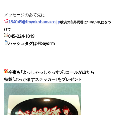
メッセージのあて先は
184045@fmyokohama.co.jp
横浜の市外局番に184(いやよ)をつ
けて
045-224-1019
ハッシュタグは#baydrm
今夜も
｢よっしゃっしゃっす〆｣コールが出たら
特製｢ぶっかますステッカー｣をプレゼント