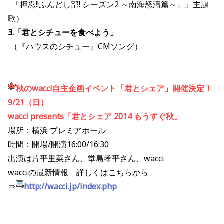
「押忍!!ふんどし部! シーズン2 ～南海怒濤篇～」』主題
歌）
3.「君とシチューを食べよう」
（『ハウスのシチュー』CMソング）
秋のwacci自主企画イベント「君とシェア」開催決定！
9/21（日）
wacci presents「君とシェア 2014 もうすぐ秋」
場所：横浜 プレミアホール
時間：開場/開演16:00/16:30
出演は片平里菜さん、堂島孝平さん、wacci
wacciの最新情報 詳しくはこちらから
⇒
http://wacci.jp/index.php