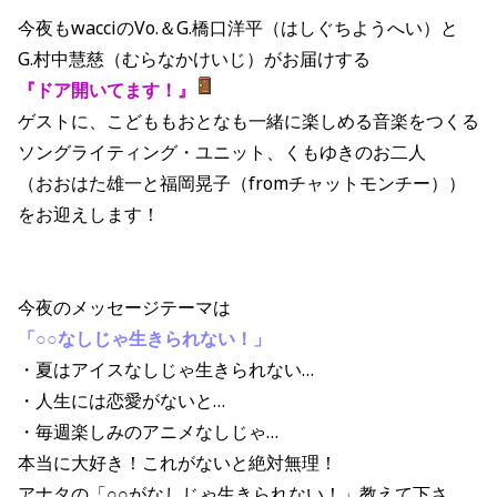
今夜もwacciのVo.＆G.橋口洋平（はしぐちようへい）と
G.村中慧慈（むらなかけいじ）がお届けする
『ドア開いてます！』
ゲストに、こどももおとなも一緒に楽しめる音楽をつくる
ソングライティング・ユニット、くもゆきのお二人
（おおはた雄一と福岡晃子（fromチャットモンチー））
をお迎えします！
今夜のメッセージテーマは
「○○なしじゃ生きられない！」
・夏はアイスなしじゃ生きられない…
・人生には恋愛がないと…
・毎週楽しみのアニメなしじゃ…
本当に大好き！これがないと絶対無理！
アナタの「○○がなしじゃ生きられない！」教えて下さ