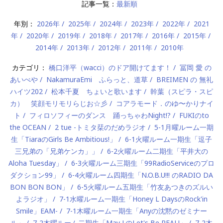
記事一覧：
最新順
年別：
2026年
2025年
2024年
2023年
2022年
2021
年
2020年
2019年
2018年
2017年
2016年
2015年
2014年
2013年
2012年
2011年
2010年
カテゴリ：
橋口洋平（wacci）のドア開けてます！
冨岡 愛 の
あいべや
NakamuraEmi ふらっと、道草
BREIMEN の 無礼
ハイツ202
松本千夏 ちょいと歌います
幹葉（スピラ・スピ
カ） 笑顔モリモリらじお☆彡
コアラモード．のゆ〜かりナイ
ト
フィロソフィーのダンス 踊っちゃわNight!?
FUKIのto
the OCEAN
2 tue -トミタ栞のだめラジオ
5-1月曜ルーム一期
生「TiaraのGirls Be Ambitious!」
6-1火曜ルーム一期生「逗子
三兄弟の「兄弟ケンカ」」
6-2火曜ルーム二期生「平井大の
Aloha Tuesday」
6-3火曜ルーム三期生「99RadioServiceのプロ
ダクション99」
6-4火曜ルーム四期生「N.O.B.U!!! のRADIO DA
BON BON BON」
6-5火曜ルーム五期生「竹友あつきのズルい
よラジオ」
7-1水曜ルーム一期生「Honey L DaysのRock'in
Smile」EAM-
7-1木曜ルーム一期生「Anyの沈黙のゼミナー
ル」
7-2木曜ルーム二期生「May J.のLet's Be REAL!」
7-2木