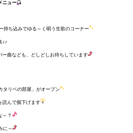
メニュー
ター持ち込みでゆる～く唄う生歌のコーナー
♪♪
バー曲なども、どしどしお待ちしています
「カタリベの部屋」がオープン
を読んで掘下げます
な～？
みに～