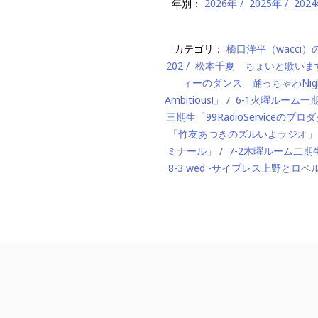
年別：
2026年
2025年
202
カテゴリ：
橋口洋平（wacci
202
松本千夏 ちょいと歌いま
ィーのダンス 踊っちゃわNigh
Ambitious!」
6-1火曜ルーム
三期生「99RadioServiceのプ
「竹友あつきのズルいよラジオ」
ミナール」
7-2木曜ルーム二期生「M
8-3 wed -サイプレス上野とロベ