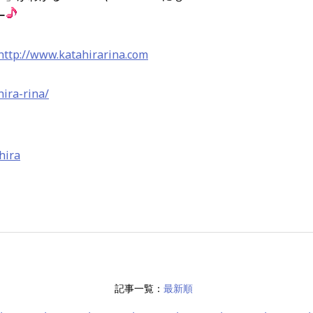
ー
http://www.katahirarina.com
hira-rina/
hira
記事一覧：
最新順