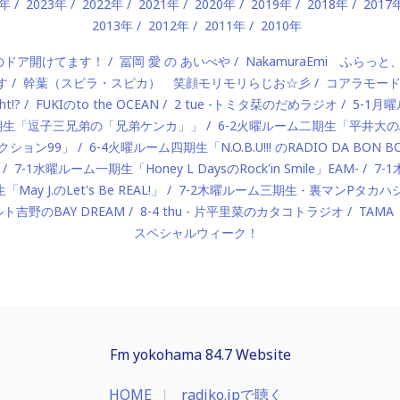
4年
2023年
2022年
2021年
2020年
2019年
2018年
2017
2013年
2012年
2011年
2010年
）のドア開けてます！
冨岡 愛 の あいべや
NakamuraEmi ふらっと
す
幹葉（スピラ・スピカ） 笑顔モリモリらじお☆彡
コアラモー
t!?
FUKIのto the OCEAN
2 tue -トミタ栞のだめラジオ
5-1月曜
一期生「逗子三兄弟の「兄弟ケンカ」」
6-2火曜ルーム二期生「平井大のAlo
ロダクション99」
6-4火曜ルーム四期生「N.O.B.U!!! のRADIO DA BON 
7-1水曜ルーム一期生「Honey L DaysのRock'in Smile」EAM-
7-
ay J.のLet's Be REAL!」
7-2木曜ルーム三期生 - 裏マンPタ
ルト吉野のBAY DREAM
8-4 thu - 片平里菜のカタコトラジオ
TAMA
スペシャルウィーク！
Fm yokohama 84.7 Website
HOME
radiko.jpで聴く