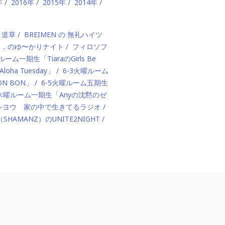
年
2016年
2015年
2014年
、道草
BREIMEN の 無礼ハイツ
ド．のゆ〜かりナイト
フィロソフ
ルーム一期生「TiaraのGirls Be
ha Tuesday」
6-3火曜ルーム
BON BON」
6-5火曜ルーム五期生
1木曜ルーム一期生「Anyの沈黙のゼ
カハシヨウ 家の中で生きてるラジオ
（SHAMANZ）のUNITE2NIGHT