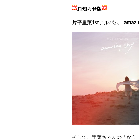
お知らせ版
片平里菜1stアルバム
「amaz
そして、里菜ちゃんの「なう！」が