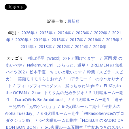
記事一覧：
最新順
年別：
2026年
2025年
2024年
2023年
2022年
2021
年
2020年
2019年
2018年
2017年
2016年
2015年
2014年
2013年
2012年
2011年
2010年
カテゴリ：
橋口洋平（wacci）のドア開けてます！
冨岡 愛 の
あいべや
NakamuraEmi ふらっと、道草
BREIMEN の 無礼
ハイツ202
松本千夏 ちょいと歌います
幹葉（スピラ・スピ
カ） 笑顔モリモリらじお☆彡
コアラモード．のゆ〜かりナイ
ト
フィロソフィーのダンス 踊っちゃわNight!?
FUKIのto
the OCEAN
2 tue -トミタ栞のだめラジオ
5-1月曜ルーム一期
生「TiaraのGirls Be Ambitious!」
6-1火曜ルーム一期生「逗子
三兄弟の「兄弟ケンカ」」
6-2火曜ルーム二期生「平井大の
Aloha Tuesday」
6-3火曜ルーム三期生「99RadioServiceのプロ
ダクション99」
6-4火曜ルーム四期生「N.O.B.U!!! のRADIO DA
BON BON BON」
6-5火曜ルーム五期生「竹友あつきのズルい