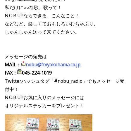
私だけに○○な歌、歌って！
N.O.B.U!!!ならできる、こんなこと！
などなど、楽しくておもしろいむちゃぶり、
じゃんじゃん送って来てください。
メッセージの宛先は
MAIL：
nobu@fmyokohama.co.jp
FAX：
045-224-1019
Twitterハッシュタグ「#nobu_radio」でもメッセージ受
付中！
N.O.B.U!!!お気に入りのメッセージには
オリジナルステッカーをプレゼント！