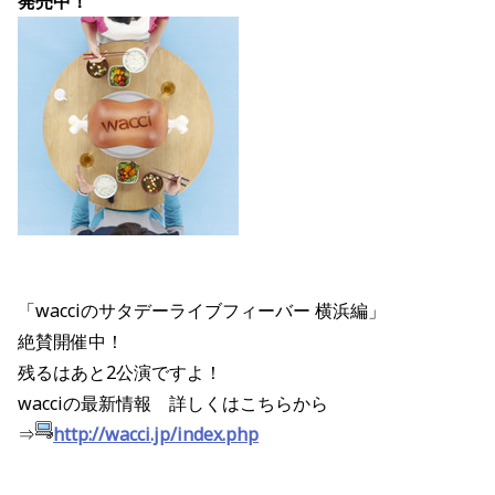
発売中！
「wacciのサタデーライブフィーバー 横浜編」
絶賛開催中！
残るはあと2公演ですよ！
wacciの最新情報 詳しくはこちらから
⇒
http://wacci.jp/index.php