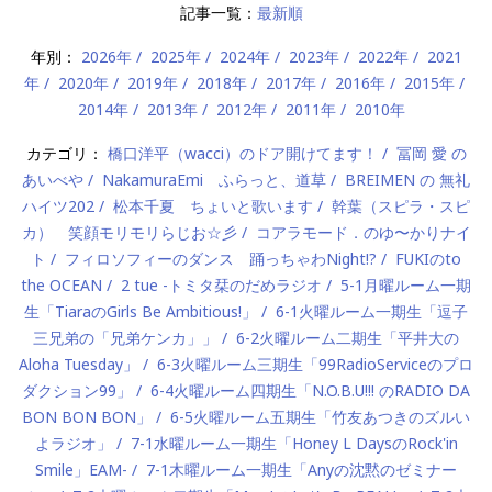
記事一覧：
最新順
年別：
2026年
2025年
2024年
2023年
2022年
2021
年
2020年
2019年
2018年
2017年
2016年
2015年
2014年
2013年
2012年
2011年
2010年
カテゴリ：
橋口洋平（wacci）のドア開けてます！
冨岡 愛 の
あいべや
NakamuraEmi ふらっと、道草
BREIMEN の 無礼
ハイツ202
松本千夏 ちょいと歌います
幹葉（スピラ・スピ
カ） 笑顔モリモリらじお☆彡
コアラモード．のゆ〜かりナイ
ト
フィロソフィーのダンス 踊っちゃわNight!?
FUKIのto
the OCEAN
2 tue -トミタ栞のだめラジオ
5-1月曜ルーム一期
生「TiaraのGirls Be Ambitious!」
6-1火曜ルーム一期生「逗子
三兄弟の「兄弟ケンカ」」
6-2火曜ルーム二期生「平井大の
Aloha Tuesday」
6-3火曜ルーム三期生「99RadioServiceのプロ
ダクション99」
6-4火曜ルーム四期生「N.O.B.U!!! のRADIO DA
BON BON BON」
6-5火曜ルーム五期生「竹友あつきのズルい
よラジオ」
7-1水曜ルーム一期生「Honey L DaysのRock'in
Smile」EAM-
7-1木曜ルーム一期生「Anyの沈黙のゼミナー