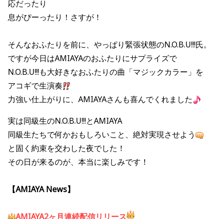
応だったり
息がぴーったり！さすが！
そんなおふたりを前に、やっぱり緊張状態のN.O.B.U!!!氏。
ですが今日はAMIAYAのおふたりにサプライズで
N.O.B.U!!!も大好きなおふたりの曲「マジックカラー」を
アコギで生演奏
力強い仕上がりに、AMIAYAさんも喜んでくれました
実は同級生のN.O.B.U!!!とAMIAYA
同級生たちで何かおもしろいこと、絶対実現させよう
と固く約束を交わした夜でした！
その日が来るのが、本当に楽しみです！
【AMIAYA News】
AMIAYA2ヶ月連続配信リリース