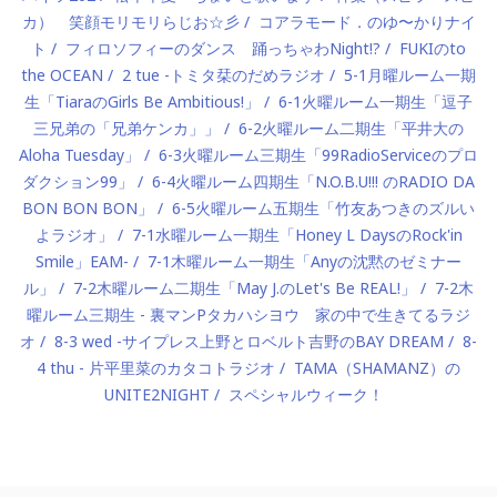
カ） 笑顔モリモリらじお☆彡
コアラモード．のゆ〜かりナイ
ト
フィロソフィーのダンス 踊っちゃわNight!?
FUKIのto
the OCEAN
2 tue -トミタ栞のだめラジオ
5-1月曜ルーム一期
生「TiaraのGirls Be Ambitious!」
6-1火曜ルーム一期生「逗子
三兄弟の「兄弟ケンカ」」
6-2火曜ルーム二期生「平井大の
Aloha Tuesday」
6-3火曜ルーム三期生「99RadioServiceのプロ
ダクション99」
6-4火曜ルーム四期生「N.O.B.U!!! のRADIO DA
BON BON BON」
6-5火曜ルーム五期生「竹友あつきのズルい
よラジオ」
7-1水曜ルーム一期生「Honey L DaysのRock'in
Smile」EAM-
7-1木曜ルーム一期生「Anyの沈黙のゼミナー
ル」
7-2木曜ルーム二期生「May J.のLet's Be REAL!」
7-2木
曜ルーム三期生 - 裏マンPタカハシヨウ 家の中で生きてるラジ
オ
8-3 wed -サイプレス上野とロベルト吉野のBAY DREAM
8-
4 thu - 片平里菜のカタコトラジオ
TAMA（SHAMANZ）の
UNITE2NIGHT
スペシャルウィーク！