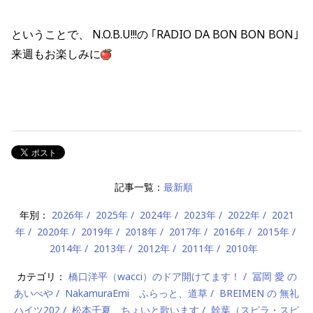
ということで、 N.O.B.U!!!の ｢RADIO DA BON BON BON｣
来週もお楽しみに
記事一覧：
最新順
年別：
2026年
2025年
2024年
2023年
2022年
2021
年
2020年
2019年
2018年
2017年
2016年
2015年
2014年
2013年
2012年
2011年
2010年
カテゴリ：
橋口洋平（wacci）のドア開けてます！
冨岡 愛 の
あいべや
NakamuraEmi ふらっと、道草
BREIMEN の 無礼
ハイツ202
松本千夏 ちょいと歌います
幹葉（スピラ・スピ