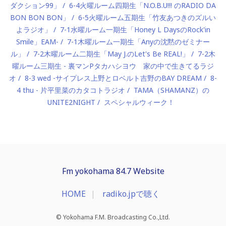
ダクション99」
6-4火曜ルーム四期生「N.O.B.U!!! のRADIO DA
BON BON BON」
6-5火曜ルーム五期生「竹友あつきのズルい
よラジオ」
7-1水曜ルーム一期生「Honey L DaysのRock'in
Smile」EAM-
7-1木曜ルーム一期生「Anyの沈黙のゼミナー
ル」
7-2木曜ルーム二期生「May J.のLet's Be REAL!」
7-2木
曜ルーム三期生 - 裏マンPタカハシヨウ 家の中で生きてるラジ
オ
8-3 wed -サイプレス上野とロベルト吉野のBAY DREAM
8-
4 thu - 片平里菜のカタコトラジオ
TAMA（SHAMANZ）の
UNITE2NIGHT
スペシャルウィーク！
Fm yokohama 84.7 Website
HOME
radiko.jpで聴く
© Yokohama F.M. Broadcasting Co.,Ltd.