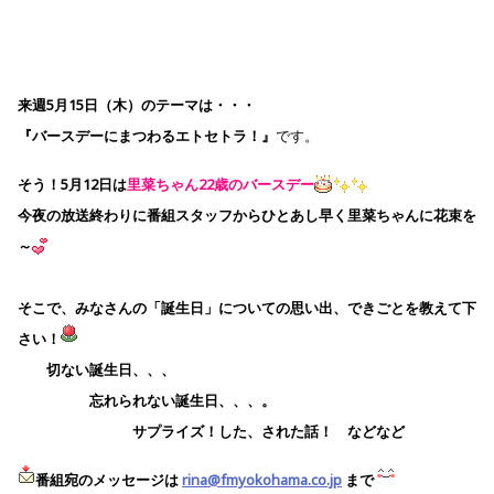
来週5月15日（木）のテーマは・・・
『バースデーにまつわるエトセトラ！』
です。
そう！5月12日は
里菜ちゃん22歳のバースデー
今夜の放送終わりに番組スタッフからひとあし早く里菜ちゃんに花束を
～
そこで、みなさんの「誕生日」についての思い出、できごとを教えて下
さい！
切ない誕生日、、、
忘れられない誕生日、、、。
サプライズ！した、された話！ などなど
番組宛のメッセージは
rina@fmyokohama.co.jp
まで