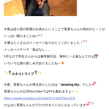
今夜は語り部の部屋がお休みということで里菜ちゃんの長めのと～くが
いっぱい聴けましたねー
今週もたくさんのメッセージありがとうございました！
メッセージテーマ「旅ばなし」。
5月なので学生さんからは修学旅行話、海外に一人旅なんてのも
いろいろな旅の楽しみ方ありましたね～
カタコトライブ
今夜、里菜ちゃんが弾き語りしたのは『
amazing sky
』でした
里菜ちゃんの公式YouTubeではPVも観れますよ～
https://www.youtube.com/watch?v=EeFYSnCvf7Y
ちなみに里菜ちゃんのブログのタイトルにもなっています