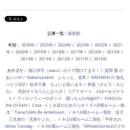
記事一覧：
最新順
年別：
2026年
2025年
2024年
2023年
2022年
2021
年
2020年
2019年
2018年
2017年
2016年
2015年
2014年
2013年
2012年
2011年
2010年
カテゴリ：
橋口洋平（wacci）のドア開けてます！
冨岡 愛 の
あいべや
NakamuraEmi ふらっと、道草
BREIMEN の 無礼
ハイツ202
松本千夏 ちょいと歌います
幹葉（スピラ・スピ
カ） 笑顔モリモリらじお☆彡
コアラモード．のゆ〜かりナイ
ト
フィロソフィーのダンス 踊っちゃわNight!?
FUKIのto
the OCEAN
2 tue -トミタ栞のだめラジオ
5-1月曜ルーム一期
生「TiaraのGirls Be Ambitious!」
6-1火曜ルーム一期生「逗子
三兄弟の「兄弟ケンカ」」
6-2火曜ルーム二期生「平井大の
Aloha Tuesday」
6-3火曜ルーム三期生「99RadioServiceのプロ