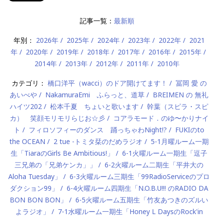
記事一覧：
最新順
年別：
2026年
2025年
2024年
2023年
2022年
2021
年
2020年
2019年
2018年
2017年
2016年
2015年
2014年
2013年
2012年
2011年
2010年
カテゴリ：
橋口洋平（wacci）のドア開けてます！
冨岡 愛 の
あいべや
NakamuraEmi ふらっと、道草
BREIMEN の 無礼
ハイツ202
松本千夏 ちょいと歌います
幹葉（スピラ・スピ
カ） 笑顔モリモリらじお☆彡
コアラモード．のゆ〜かりナイ
ト
フィロソフィーのダンス 踊っちゃわNight!?
FUKIのto
the OCEAN
2 tue -トミタ栞のだめラジオ
5-1月曜ルーム一期
生「TiaraのGirls Be Ambitious!」
6-1火曜ルーム一期生「逗子
三兄弟の「兄弟ケンカ」」
6-2火曜ルーム二期生「平井大の
Aloha Tuesday」
6-3火曜ルーム三期生「99RadioServiceのプロ
ダクション99」
6-4火曜ルーム四期生「N.O.B.U!!! のRADIO DA
BON BON BON」
6-5火曜ルーム五期生「竹友あつきのズルい
よラジオ」
7-1水曜ルーム一期生「Honey L DaysのRock'in