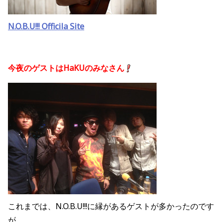
N.O.B.U!!! Officila Site
今夜のゲストはHaKUのみなさん
これまでは、N.O.B.U!!!に縁があるゲストが多かったのです
が