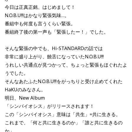
今日は正真正銘、はじめまして！
N.O.B.U!!!はかなり緊張気味…。
番組中も何度も言うくらい緊張。
番組終了後の第一声も「緊張したー！」でした。
そんな緊張の中でも、Hi-STANDARDの話では
非常に盛り上がり、饒舌になっていたN.O.B.U!!!
うれしい共通点が見つかって、ちょっと緊張もほぐれたよ
うでした。
そんなあたふたN.O.B.U!!!をがっちりと受け止めてくれた
HaKUのみなさん。
明日、New Album
「シンバイオシス」がリリースされます！
この「シンバイオシス」意味は「共生」=共に生きる。
これまで、「何と共に生きるのか」「誰と共に生きるの
か」