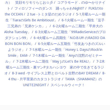
カ） 笑顔モリモリらじお☆彡
コアラモード．のゆ〜かりナイ
ト
フィロソフィーのダンス 踊っちゃわNight!?
FUKIのto
the OCEAN
2 tue -トミタ栞のだめラジオ
5-1月曜ルーム一期
生「TiaraのGirls Be Ambitious!」
6-1火曜ルーム一期生「逗子
三兄弟の「兄弟ケンカ」」
6-2火曜ルーム二期生「平井大の
Aloha Tuesday」
6-3火曜ルーム三期生「99RadioServiceのプロ
ダクション99」
6-4火曜ルーム四期生「N.O.B.U!!! のRADIO DA
BON BON BON」
6-5火曜ルーム五期生「竹友あつきのズルい
よラジオ」
7-1水曜ルーム一期生「Honey L DaysのRock'in
Smile」EAM-
7-1木曜ルーム一期生「Anyの沈黙のゼミナー
ル」
7-2木曜ルーム二期生「May J.のLet's Be REAL!」
7-2木
曜ルーム三期生 - 裏マンPタカハシヨウ 家の中で生きてるラジ
オ
8-3 wed -サイプレス上野とロベルト吉野のBAY DREAM
8-
4 thu - 片平里菜のカタコトラジオ
TAMA（SHAMANZ）の
UNITE2NIGHT
スペシャルウィーク！