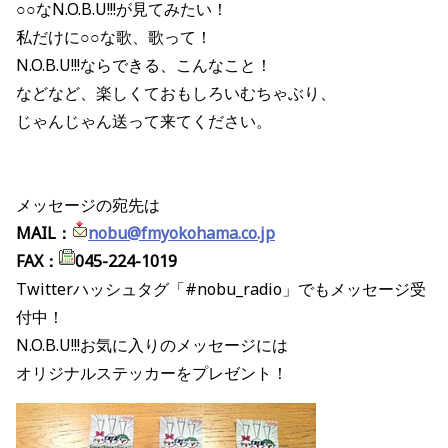
○○なN.O.B.U!!!が見てみたい！
私だけに○○な歌、歌って！
N.O.B.U!!!ならできる、こんなこと！
などなど、楽しくておもしろいむちゃぶり、
じゃんじゃん送って来てください。
メッセージの宛先は
MAIL：
nobu@fmyokohama.co.jp
FAX：
045-224-1019
Twitterハッシュタグ「#nobu_radio」でもメッセージ受
付中！
N.O.B.U!!!お気に入りのメッセージには
オリジナルステッカーをプレゼント！