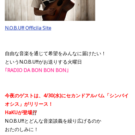
N.O.B.U!!! Officila Site
自由な音楽を通じて希望をみんなに届けたい！
というN.O.B.U!!!がお送りする火曜日
｢RADIO DA BON BON BON｣
今夜のゲストは、4/30(水)にセカンドアルバム「シンバイ
オシス」がリリース！
HaKUが登場
N.O.B.U!!!とどんな音楽談義を繰り広げるのか
おたのしみに！