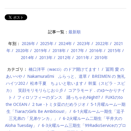
記事一覧：
最新順
年別：
2026年
2025年
2024年
2023年
2022年
2021
年
2020年
2019年
2018年
2017年
2016年
2015年
2014年
2013年
2012年
2011年
2010年
カテゴリ：
橋口洋平（wacci）のドア開けてます！
冨岡 愛 の
あいべや
NakamuraEmi ふらっと、道草
BREIMEN の 無礼
ハイツ202
松本千夏 ちょいと歌います
幹葉（スピラ・スピ
カ） 笑顔モリモリらじお☆彡
コアラモード．のゆ〜かりナイ
ト
フィロソフィーのダンス 踊っちゃわNight!?
FUKIのto
the OCEAN
2 tue -トミタ栞のだめラジオ
5-1月曜ルーム一期
生「TiaraのGirls Be Ambitious!」
6-1火曜ルーム一期生「逗子
三兄弟の「兄弟ケンカ」」
6-2火曜ルーム二期生「平井大の
Aloha Tuesday」
6-3火曜ルーム三期生「99RadioServiceのプロ