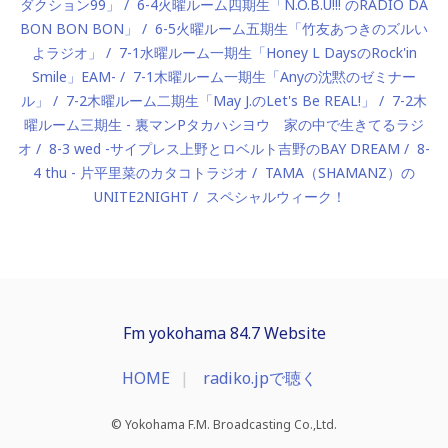
ダクション99」
6-4火曜ルーム四期生「N.O.B.U!!! のRADIO DA
BON BON BON」
6-5火曜ルーム五期生「竹友あつきのズルい
よラジオ」
7-1水曜ルーム一期生「Honey L DaysのRock'in
Smile」EAM-
7-1木曜ルーム一期生「Anyの沈黙のゼミナー
ル」
7-2木曜ルーム二期生「May J.のLet's Be REAL!」
7-2木
曜ルーム三期生 - 裏マンPタカハシヨウ 家の中で生きてるラジ
オ
8-3 wed -サイプレス上野とロベルト吉野のBAY DREAM
8-
4 thu - 片平里菜のカタコトラジオ
TAMA（SHAMANZ）の
UNITE2NIGHT
スペシャルウィーク！
Fm yokohama 84.7 Website
HOME
radiko.jpで聴く
© Yokohama F.M. Broadcasting Co.,Ltd.