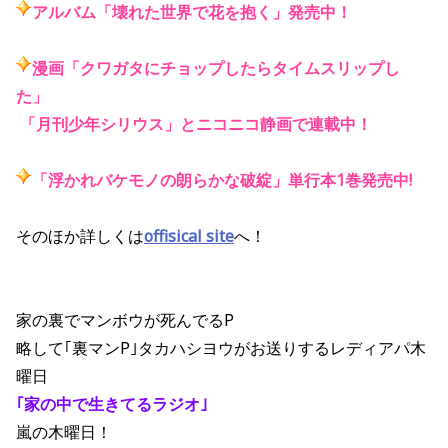
アルバム「壊れた世界で花を抱く」発売中！
漫画「クワガタにチョップしたらタイムスリップし
た」
「月刊少年シリウス」とニコニコ静画で連載中
！
「浮かれバケモノの朗らかな破綻」単行本1巻発売中!
そのほか詳しくは
offisical site
へ！
家の裏でマンボウが死んでるP
略して｢裏マンP｣タカハシヨウがお送りするレディアパ木
曜日
｢家の中で生きてるラジオ｣
嵐の木曜日！