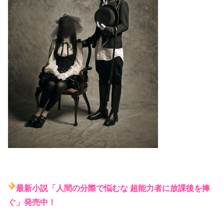
最新小説
「人間の分際で悩むな 超能力者に放課後を捧
ぐ」発売中！