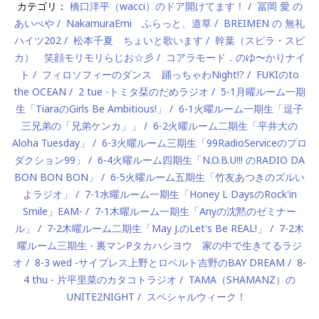
カテゴリ：
橋口洋平（wacci）のドア開けてます！
冨岡 愛 の
あいべや
NakamuraEmi ふらっと、道草
BREIMEN の 無礼
ハイツ202
松本千夏 ちょいと歌います
幹葉（スピラ・スピ
カ） 笑顔モリモリらじお☆彡
コアラモード．のゆ〜かりナイ
ト
フィロソフィーのダンス 踊っちゃわNight!?
FUKIのto
the OCEAN
2 tue -トミタ栞のだめラジオ
5-1月曜ルーム一期
生「TiaraのGirls Be Ambitious!」
6-1火曜ルーム一期生「逗子
三兄弟の「兄弟ケンカ」」
6-2火曜ルーム二期生「平井大の
Aloha Tuesday」
6-3火曜ルーム三期生「99RadioServiceのプロ
ダクション99」
6-4火曜ルーム四期生「N.O.B.U!!! のRADIO DA
BON BON BON」
6-5火曜ルーム五期生「竹友あつきのズルい
よラジオ」
7-1水曜ルーム一期生「Honey L DaysのRock'in
Smile」EAM-
7-1木曜ルーム一期生「Anyの沈黙のゼミナー
ル」
7-2木曜ルーム二期生「May J.のLet's Be REAL!」
7-2木
曜ルーム三期生 - 裏マンPタカハシヨウ 家の中で生きてるラジ
オ
8-3 wed -サイプレス上野とロベルト吉野のBAY DREAM
8-
4 thu - 片平里菜のカタコトラジオ
TAMA（SHAMANZ）の
UNITE2NIGHT
スペシャルウィーク！