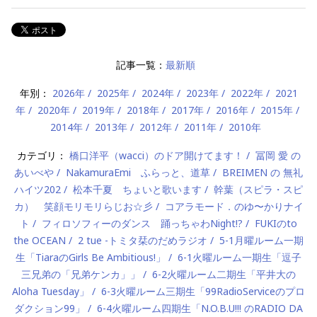
記事一覧：
最新順
年別：
2026年
2025年
2024年
2023年
2022年
2021
年
2020年
2019年
2018年
2017年
2016年
2015年
2014年
2013年
2012年
2011年
2010年
カテゴリ：
橋口洋平（wacci）のドア開けてます！
冨岡 愛 の
あいべや
NakamuraEmi ふらっと、道草
BREIMEN の 無礼
ハイツ202
松本千夏 ちょいと歌います
幹葉（スピラ・スピ
カ） 笑顔モリモリらじお☆彡
コアラモード．のゆ〜かりナイ
ト
フィロソフィーのダンス 踊っちゃわNight!?
FUKIのto
the OCEAN
2 tue -トミタ栞のだめラジオ
5-1月曜ルーム一期
生「TiaraのGirls Be Ambitious!」
6-1火曜ルーム一期生「逗子
三兄弟の「兄弟ケンカ」」
6-2火曜ルーム二期生「平井大の
Aloha Tuesday」
6-3火曜ルーム三期生「99RadioServiceのプロ
ダクション99」
6-4火曜ルーム四期生「N.O.B.U!!! のRADIO DA