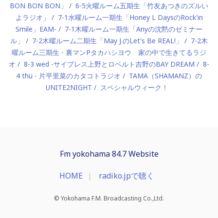
BON BON BON」
6-5火曜ルーム五期生「竹友あつきのズルい
よラジオ」
7-1水曜ルーム一期生「Honey L DaysのRock'in
Smile」EAM-
7-1木曜ルーム一期生「Anyの沈黙のゼミナー
ル」
7-2木曜ルーム二期生「May J.のLet's Be REAL!」
7-2木
曜ルーム三期生 - 裏マンPタカハシヨウ 家の中で生きてるラジ
オ
8-3 wed -サイプレス上野とロベルト吉野のBAY DREAM
8-
4 thu - 片平里菜のカタコトラジオ
TAMA（SHAMANZ）の
UNITE2NIGHT
スペシャルウィーク！
Fm yokohama 84.7 Website
HOME
radiko.jpで聴く
© Yokohama F.M. Broadcasting Co.,Ltd.