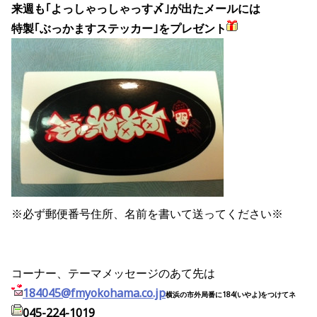
来週も｢よっしゃっしゃっす〆｣が出たメールには
特製｢ぶっかますステッカー｣をプレゼント
※必ず郵便番号住所、名前を書いて送ってください※
コーナー、テーマメッセージのあて先は
184045@fmyokohama.co.jp
横浜の市外局番に184(いやよ)をつけてネ
045-224-1019