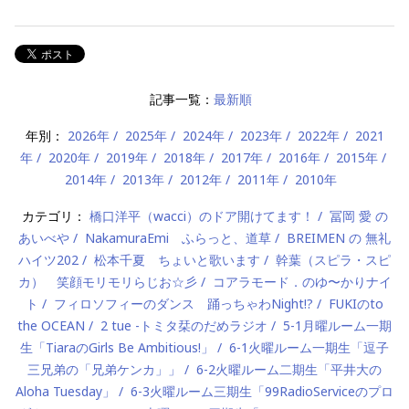
記事一覧：
最新順
年別：
2026年
2025年
2024年
2023年
2022年
2021
年
2020年
2019年
2018年
2017年
2016年
2015年
2014年
2013年
2012年
2011年
2010年
カテゴリ：
橋口洋平（wacci）のドア開けてます！
冨岡 愛 の
あいべや
NakamuraEmi ふらっと、道草
BREIMEN の 無礼
ハイツ202
松本千夏 ちょいと歌います
幹葉（スピラ・スピ
カ） 笑顔モリモリらじお☆彡
コアラモード．のゆ〜かりナイ
ト
フィロソフィーのダンス 踊っちゃわNight!?
FUKIのto
the OCEAN
2 tue -トミタ栞のだめラジオ
5-1月曜ルーム一期
生「TiaraのGirls Be Ambitious!」
6-1火曜ルーム一期生「逗子
三兄弟の「兄弟ケンカ」」
6-2火曜ルーム二期生「平井大の
Aloha Tuesday」
6-3火曜ルーム三期生「99RadioServiceのプロ