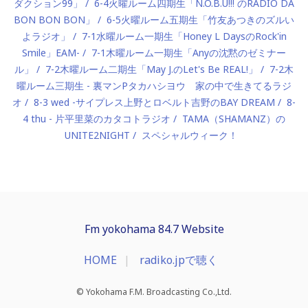
ダクション99」
6-4火曜ルーム四期生「N.O.B.U!!! のRADIO DA
BON BON BON」
6-5火曜ルーム五期生「竹友あつきのズルい
よラジオ」
7-1水曜ルーム一期生「Honey L DaysのRock'in
Smile」EAM-
7-1木曜ルーム一期生「Anyの沈黙のゼミナー
ル」
7-2木曜ルーム二期生「May J.のLet's Be REAL!」
7-2木
曜ルーム三期生 - 裏マンPタカハシヨウ 家の中で生きてるラジ
オ
8-3 wed -サイプレス上野とロベルト吉野のBAY DREAM
8-
4 thu - 片平里菜のカタコトラジオ
TAMA（SHAMANZ）の
UNITE2NIGHT
スペシャルウィーク！
Fm yokohama 84.7 Website
HOME
radiko.jpで聴く
© Yokohama F.M. Broadcasting Co.,Ltd.