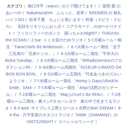
カテゴリ：
橋口洋平（wacci）のドア開けてます！
冨岡 愛 の
あいべや
NakamuraEmi ふらっと、道草
BREIMEN の 無礼
ハイツ202
松本千夏 ちょいと歌います
幹葉（スピラ・スピ
カ） 笑顔モリモリらじお☆彡
コアラモード．のゆ〜かりナイ
ト
フィロソフィーのダンス 踊っちゃわNight!?
FUKIのto
the OCEAN
2 tue -トミタ栞のだめラジオ
5-1月曜ルーム一期
生「TiaraのGirls Be Ambitious!」
6-1火曜ルーム一期生「逗子
三兄弟の「兄弟ケンカ」」
6-2火曜ルーム二期生「平井大の
Aloha Tuesday」
6-3火曜ルーム三期生「99RadioServiceのプロ
ダクション99」
6-4火曜ルーム四期生「N.O.B.U!!! のRADIO DA
BON BON BON」
6-5火曜ルーム五期生「竹友あつきのズルい
よラジオ」
7-1水曜ルーム一期生「Honey L DaysのRock'in
Smile」EAM-
7-1木曜ルーム一期生「Anyの沈黙のゼミナー
ル」
7-2木曜ルーム二期生「May J.のLet's Be REAL!」
7-2木
曜ルーム三期生 - 裏マンPタカハシヨウ 家の中で生きてるラジ
オ
8-3 wed -サイプレス上野とロベルト吉野のBAY DREAM
8-
4 thu - 片平里菜のカタコトラジオ
TAMA（SHAMANZ）の
UNITE2NIGHT
スペシャルウィーク！