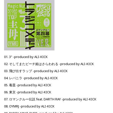
01. 3" -produced by ALI-KICK
02. そしてまたピーチ姫はさらわれる -produced by ALI-KICK
03. 飛び出すラップ -produced by ALI-KICK
04. レバニラ -produced by ALI-KICK
05. 毒皿 -produced by ALI-KICK
06. 東京 -produced by ALI-KICK
07. ロマンクルー伝説 feat. DARTH RAY -produced by ALI-KICK
08. OYMRJ -produced by ALI-KICK