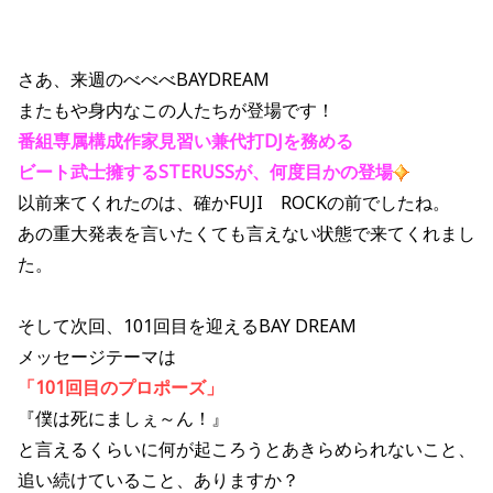
さあ、来週のべべべBAYDREAM
またもや身内なこの人たちが登場です！
番組専属構成作家見習い兼代打DJを務める
ビート武士擁するSTERUSSが、何度目かの登場
以前来てくれたのは、確かFUJI ROCKの前でしたね。
あの重大発表を言いたくても言えない状態で来てくれまし
た。
そして次回、101回目を迎えるBAY DREAM
メッセージテーマは
「101回目のプロポーズ」
『僕は死にましぇ～ん！』
と言えるくらいに何が起ころうとあきらめられないこと、
追い続けていること、ありますか？