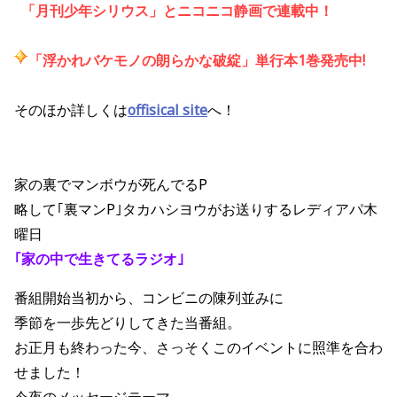
「月刊少年シリウス」とニコニコ静画で連載中
！
「浮かれバケモノの朗らかな破綻」単行本1巻発売中!
そのほか詳しくは
offisical site
へ！
家の裏でマンボウが死んでるP
略して｢裏マンP｣タカハシヨウがお送りするレディアパ木
曜日
｢家の中で生きてるラジオ｣
番組開始当初から、コンビニの陳列並みに
季節を一歩先どりしてきた当番組。
お正月も終わった今、さっそくこのイベントに照準を合わ
せました！