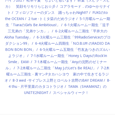
ハイツ202
松本千夏 ちょいと歌います
幹葉（スピラ・スピ
カ） 笑顔モリモリらじお☆彡
コアラモード．のゆ〜かりナイ
ト
フィロソフィーのダンス 踊っちゃわNight!?
FUKIのto
the OCEAN
2 tue -トミタ栞のだめラジオ
5-1月曜ルーム一期
生「TiaraのGirls Be Ambitious!」
6-1火曜ルーム一期生「逗子
三兄弟の「兄弟ケンカ」」
6-2火曜ルーム二期生「平井大の
Aloha Tuesday」
6-3火曜ルーム三期生「99RadioServiceのプロ
ダクション99」
6-4火曜ルーム四期生「N.O.B.U!!! のRADIO DA
BON BON BON」
6-5火曜ルーム五期生「竹友あつきのズルい
よラジオ」
7-1水曜ルーム一期生「Honey L DaysのRock'in
Smile」EAM-
7-1木曜ルーム一期生「Anyの沈黙のゼミナー
ル」
7-2木曜ルーム二期生「May J.のLet's Be REAL!」
7-2木
曜ルーム三期生 - 裏マンPタカハシヨウ 家の中で生きてるラジ
オ
8-3 wed -サイプレス上野とロベルト吉野のBAY DREAM
8-
4 thu - 片平里菜のカタコトラジオ
TAMA（SHAMANZ）の
UNITE2NIGHT
スペシャルウィーク！