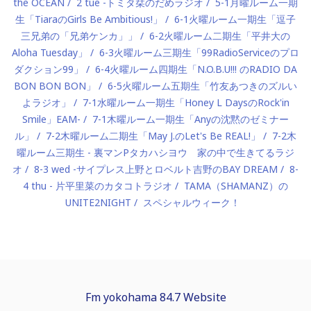
the OCEAN
2 tue -トミタ栞のだめラジオ
5-1月曜ルーム一期
生「TiaraのGirls Be Ambitious!」
6-1火曜ルーム一期生「逗子
三兄弟の「兄弟ケンカ」」
6-2火曜ルーム二期生「平井大の
Aloha Tuesday」
6-3火曜ルーム三期生「99RadioServiceのプロ
ダクション99」
6-4火曜ルーム四期生「N.O.B.U!!! のRADIO DA
BON BON BON」
6-5火曜ルーム五期生「竹友あつきのズルい
よラジオ」
7-1水曜ルーム一期生「Honey L DaysのRock'in
Smile」EAM-
7-1木曜ルーム一期生「Anyの沈黙のゼミナー
ル」
7-2木曜ルーム二期生「May J.のLet's Be REAL!」
7-2木
曜ルーム三期生 - 裏マンPタカハシヨウ 家の中で生きてるラジ
オ
8-3 wed -サイプレス上野とロベルト吉野のBAY DREAM
8-
4 thu - 片平里菜のカタコトラジオ
TAMA（SHAMANZ）の
UNITE2NIGHT
スペシャルウィーク！
Fm yokohama 84.7 Website