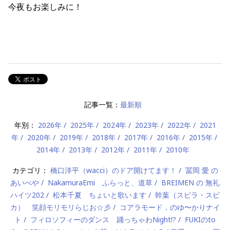
今夜もお楽しみに！
記事一覧：
最新順
年別：
2026年
2025年
2024年
2023年
2022年
2021
年
2020年
2019年
2018年
2017年
2016年
2015年
2014年
2013年
2012年
2011年
2010年
カテゴリ：
橋口洋平（wacci）のドア開けてます！
冨岡 愛 の
あいべや
NakamuraEmi ふらっと、道草
BREIMEN の 無礼
ハイツ202
松本千夏 ちょいと歌います
幹葉（スピラ・スピ
カ） 笑顔モリモリらじお☆彡
コアラモード．のゆ〜かりナイ
ト
フィロソフィーのダンス 踊っちゃわNight!?
FUKIのto