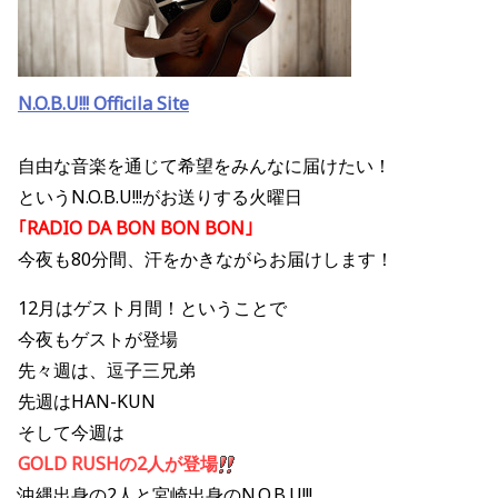
N.O.B.U!!! Officila Site
自由な音楽を通じて希望をみんなに届けたい！
というN.O.B.U!!!がお送りする火曜日
｢RADIO DA BON BON BON｣
今夜も80分間、汗をかきながらお届けします！
12月はゲスト月間！ということで
今夜もゲストが登場
先々週は、逗子三兄弟
先週はHAN-KUN
そして今週は
GOLD RUSHの2人が登場
沖縄出身の2人と宮崎出身のN.O.B.U!!!