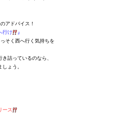
zからのアドバイス！
へ行け
』
はさっそく西へ行く気持ちを
行き詰っているのなら、
ましょう。
リース