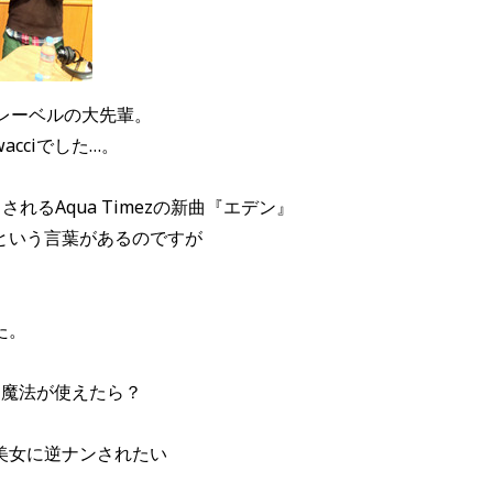
とってレーベルの大先輩。
cciでした…。
スされる
Aqua Timezの新曲『エデン』
という言葉があるのですが
』
た。
し魔法が使えたら？
美女に逆ナンされたい