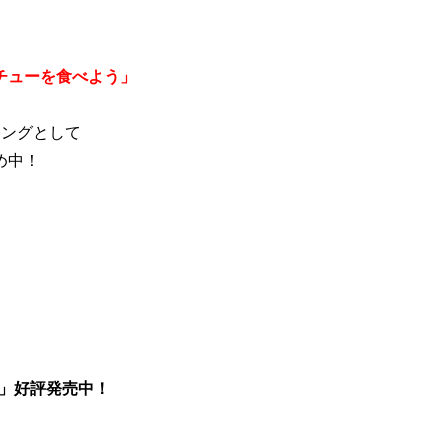
チューを食べよう」
ソングとして
め中！
み」好評発売中！