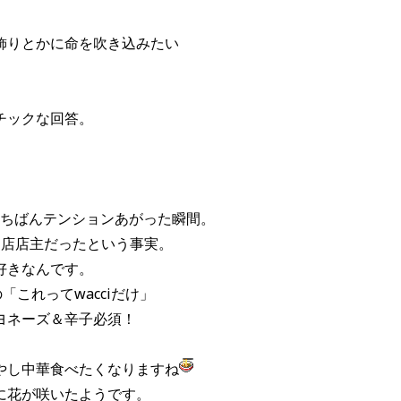
飾りとかに命を吹き込みたい
チックな回答。
夜いちばんテンションあがった瞬間。
メン店店主だったという事実。
好きなんです。
これってwacciだけ」
ヨネーズ＆辛子必須！
やし中華食べたくなりますね
に花が咲いたようです。