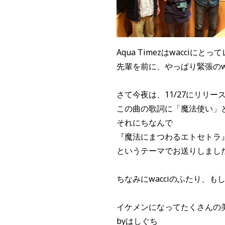
Aqua Timezはwacciに
先輩を前に、やっぱり緊張のwa
さて今夜は、11/27にリリー
この曲の歌詞に「魔法使い」
それにちなんで
『魔法にまつわるエトセトラ
というテーマでお送りしまし
ちなみにwacciのふたり、も
イケメンになってたくさんの
byはしぐち