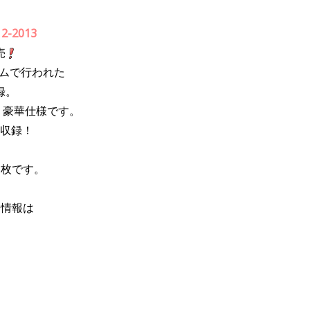
12-2013
売
ラムで行われた
録。
う豪華仕様です。
ま収録！
1枚です。
ez情報は