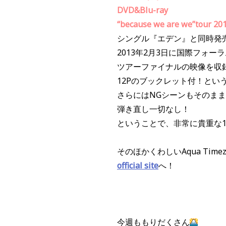
DVD&Blu-ray
“because we are we”tour 20
シングル『エデン』と同時発
2013年2月3日に国際フォー
ツアーファイナルの映像を収
12Pのブックレット付！とい
さらにはNGシーンもそのま
弾き直し一切なし！
ということで、非常に貴重な
そのほかくわしい
Aqua Tim
official site
へ！
今週ももりだくさん