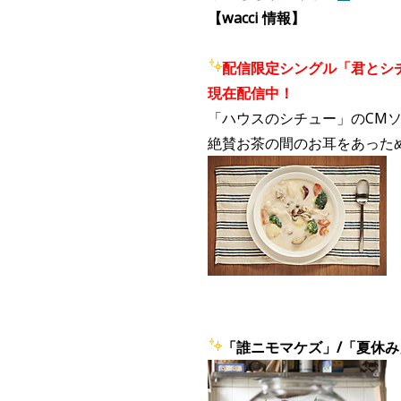
【wacci 情報】
配信限定シングル「君とシ
現在配信中！
「ハウスのシチュー」のCM
絶賛お茶の間のお耳をあった
「誰ニモマケズ」/「夏休