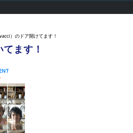
acci）のドア開けてます！
いてます！
ENT