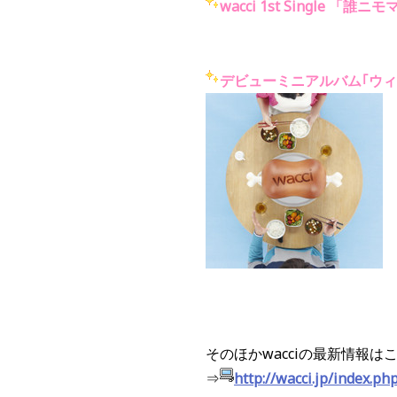
wacci 1st Single 
デビューミニアルバム｢ウィ
そのほかwacciの最新情報は
⇒
http://wacci.jp/index.ph