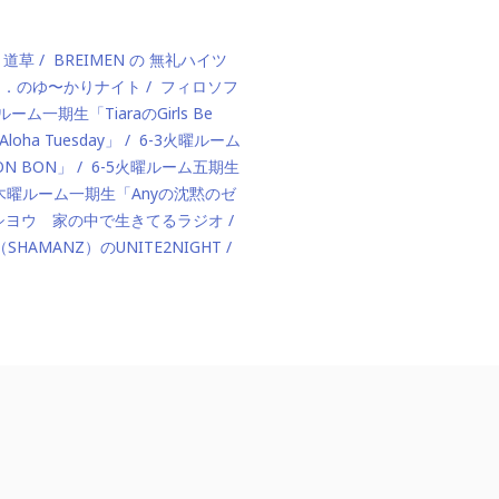
、道草
BREIMEN の 無礼ハイツ
ド．のゆ〜かりナイト
フィロソフ
ルーム一期生「TiaraのGirls Be
ha Tuesday」
6-3火曜ルーム
BON BON」
6-5火曜ルーム五期生
1木曜ルーム一期生「Anyの沈黙のゼ
カハシヨウ 家の中で生きてるラジオ
（SHAMANZ）のUNITE2NIGHT