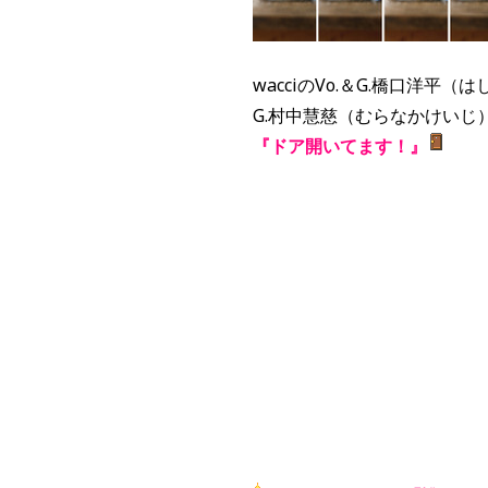
wacciのVo.＆G.橋口洋平
G.村中慧慈（むらなかけいじ
『ドア開いてます！』