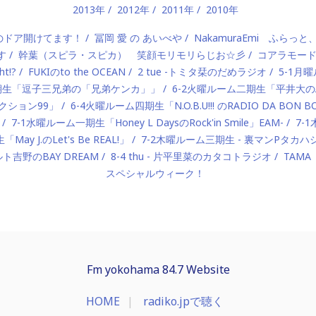
2013年
2012年
2011年
2010年
）のドア開けてます！
冨岡 愛 の あいべや
NakamuraEmi ふらっと
す
幹葉（スピラ・スピカ） 笑顔モリモリらじお☆彡
コアラモー
t!?
FUKIのto the OCEAN
2 tue -トミタ栞のだめラジオ
5-1月曜
一期生「逗子三兄弟の「兄弟ケンカ」」
6-2火曜ルーム二期生「平井大のAlo
ロダクション99」
6-4火曜ルーム四期生「N.O.B.U!!! のRADIO DA BON 
7-1水曜ルーム一期生「Honey L DaysのRock'in Smile」EAM-
7-
ay J.のLet's Be REAL!」
7-2木曜ルーム三期生 - 裏マンPタ
ルト吉野のBAY DREAM
8-4 thu - 片平里菜のカタコトラジオ
TAMA
スペシャルウィーク！
Fm yokohama 84.7 Website
HOME
radiko.jpで聴く