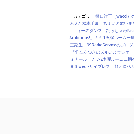
カテゴリ：
橋口洋平（wacci
202
松本千夏 ちょいと歌いま
ィーのダンス 踊っちゃわNigh
Ambitious!」
6-1火曜ルーム
三期生「99RadioServiceのプ
「竹友あつきのズルいよラジオ」
ミナール」
7-2木曜ルーム二期生「M
8-3 wed -サイプレス上野とロベ