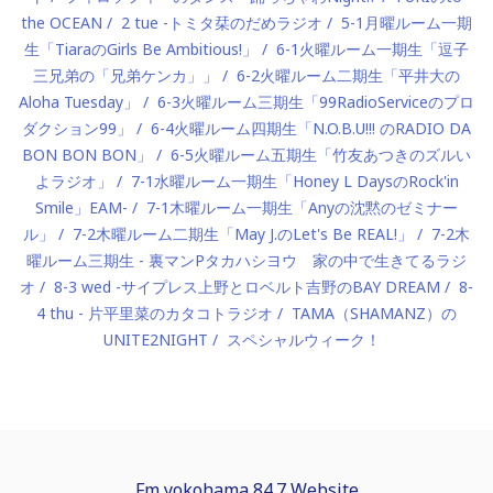
the OCEAN
2 tue -トミタ栞のだめラジオ
5-1月曜ルーム一期
生「TiaraのGirls Be Ambitious!」
6-1火曜ルーム一期生「逗子
三兄弟の「兄弟ケンカ」」
6-2火曜ルーム二期生「平井大の
Aloha Tuesday」
6-3火曜ルーム三期生「99RadioServiceのプロ
ダクション99」
6-4火曜ルーム四期生「N.O.B.U!!! のRADIO DA
BON BON BON」
6-5火曜ルーム五期生「竹友あつきのズルい
よラジオ」
7-1水曜ルーム一期生「Honey L DaysのRock'in
Smile」EAM-
7-1木曜ルーム一期生「Anyの沈黙のゼミナー
ル」
7-2木曜ルーム二期生「May J.のLet's Be REAL!」
7-2木
曜ルーム三期生 - 裏マンPタカハシヨウ 家の中で生きてるラジ
オ
8-3 wed -サイプレス上野とロベルト吉野のBAY DREAM
8-
4 thu - 片平里菜のカタコトラジオ
TAMA（SHAMANZ）の
UNITE2NIGHT
スペシャルウィーク！
Fm yokohama 84.7 Website