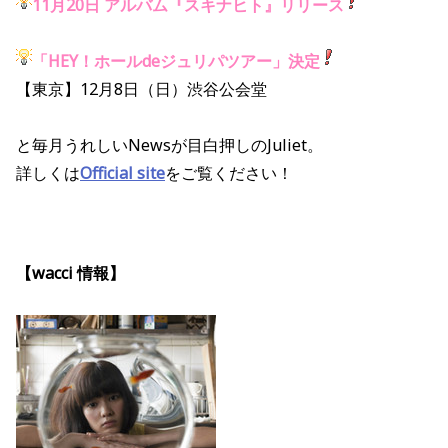
11月20日 アルバム『スキナヒト』リリース
「HEY！ホールdeジュリパツアー」決定
【東京】12月8日（日）渋谷公会堂
と毎月うれしいNewsが目白押しのJuliet。
詳しくは
Official site
をご覧ください！
【wacci 情報】