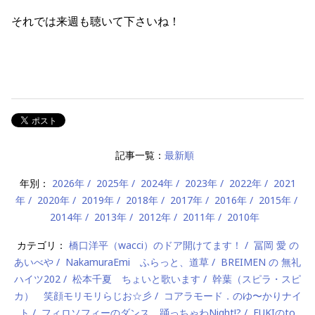
それでは来週も聴いて下さいね！
記事一覧：
最新順
年別：
2026年
2025年
2024年
2023年
2022年
2021
年
2020年
2019年
2018年
2017年
2016年
2015年
2014年
2013年
2012年
2011年
2010年
カテゴリ：
橋口洋平（wacci）のドア開けてます！
冨岡 愛 の
あいべや
NakamuraEmi ふらっと、道草
BREIMEN の 無礼
ハイツ202
松本千夏 ちょいと歌います
幹葉（スピラ・スピ
カ） 笑顔モリモリらじお☆彡
コアラモード．のゆ〜かりナイ
ト
フィロソフィーのダンス 踊っちゃわNight!?
FUKIのto