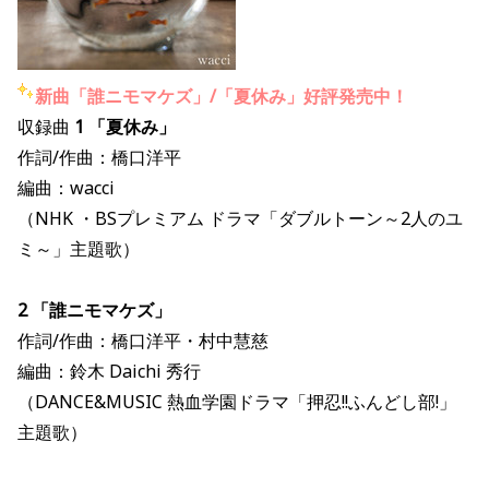
新曲「誰ニモマケズ」/「夏休み」好評発売中！
収録曲
1 「夏休み」
作詞/作曲：橋口洋平
編曲：wacci
（NHK ・BSプレミアム ドラマ「ダブルトーン～2人のユ
ミ～」主題歌）
2 「誰ニモマケズ」
作詞/作曲：橋口洋平・村中慧慈
編曲：鈴木 Daichi 秀行
（DANCE&MUSIC 熱血学園ドラマ「押忍!!ふんどし部!」
主題歌）