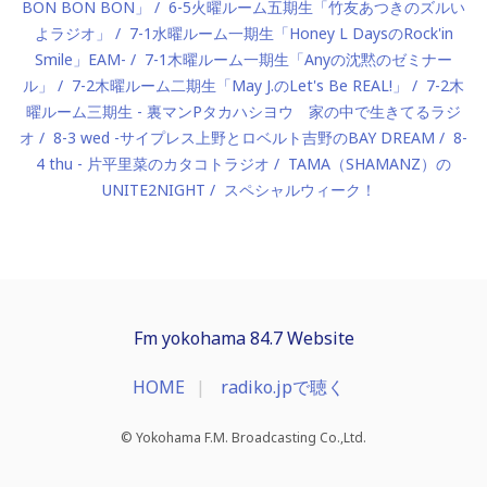
BON BON BON」
6-5火曜ルーム五期生「竹友あつきのズルい
よラジオ」
7-1水曜ルーム一期生「Honey L DaysのRock'in
Smile」EAM-
7-1木曜ルーム一期生「Anyの沈黙のゼミナー
ル」
7-2木曜ルーム二期生「May J.のLet's Be REAL!」
7-2木
曜ルーム三期生 - 裏マンPタカハシヨウ 家の中で生きてるラジ
オ
8-3 wed -サイプレス上野とロベルト吉野のBAY DREAM
8-
4 thu - 片平里菜のカタコトラジオ
TAMA（SHAMANZ）の
UNITE2NIGHT
スペシャルウィーク！
Fm yokohama 84.7 Website
HOME
radiko.jpで聴く
© Yokohama F.M. Broadcasting Co.,Ltd.