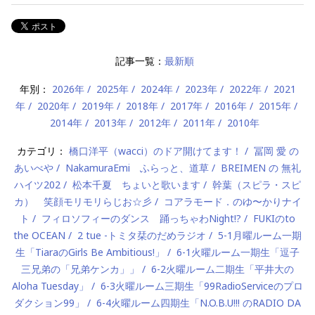
記事一覧：
最新順
年別：
2026年
2025年
2024年
2023年
2022年
2021
年
2020年
2019年
2018年
2017年
2016年
2015年
2014年
2013年
2012年
2011年
2010年
カテゴリ：
橋口洋平（wacci）のドア開けてます！
冨岡 愛 の
あいべや
NakamuraEmi ふらっと、道草
BREIMEN の 無礼
ハイツ202
松本千夏 ちょいと歌います
幹葉（スピラ・スピ
カ） 笑顔モリモリらじお☆彡
コアラモード．のゆ〜かりナイ
ト
フィロソフィーのダンス 踊っちゃわNight!?
FUKIのto
the OCEAN
2 tue -トミタ栞のだめラジオ
5-1月曜ルーム一期
生「TiaraのGirls Be Ambitious!」
6-1火曜ルーム一期生「逗子
三兄弟の「兄弟ケンカ」」
6-2火曜ルーム二期生「平井大の
Aloha Tuesday」
6-3火曜ルーム三期生「99RadioServiceのプロ
ダクション99」
6-4火曜ルーム四期生「N.O.B.U!!! のRADIO DA