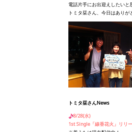
電話片手にお出迎えしたいと
トミタ栞さん、今日はありが
トミタ栞さんNews
8/28(水)
1st Single「線香花火」リリ