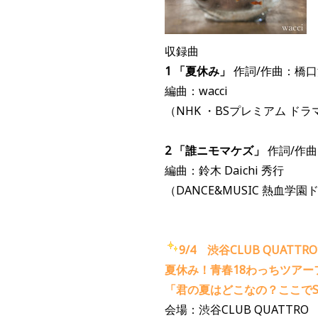
収録曲
1 「夏休み」
作詞/作曲：橋
編曲：wacci
（NHK ・BSプレミアム 
2 「誰ニモマケズ」
作詞/作
編曲：鈴木 Daichi 秀行
（DANCE&MUSIC 熱血学
9/4 渋谷CLUB QUAT
夏休み！青春18わっちツアー
「君の夏はどこなの？ここでS
会場：渋谷CLUB QUATTRO