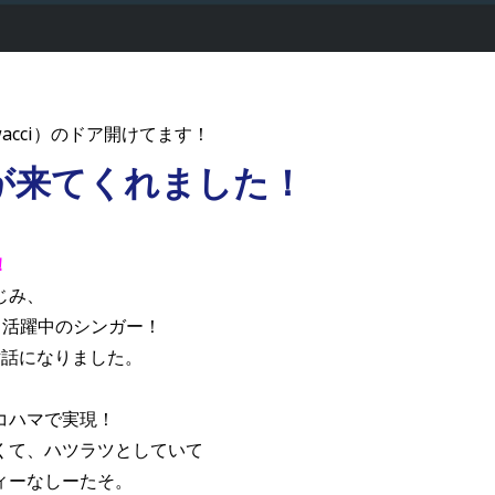
acci）のドア開けてます！
が来てくれました！
！
じみ、
ても活躍中のシンガー！
世話になりました。
コハマで実現！
くて、ハツラツとしていて
ィーなしーたそ。