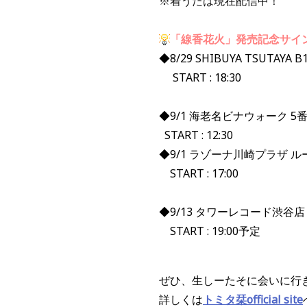
※着うたは現在配信中！
「線香花火」発売記念サイ
◆8/29 SHIBUYA TSUTAY
START : 18:30
◆9/1 海老名ビナウォーク 5
START : 12:30
◆9/1 ラゾーナ川崎プラザ 
START : 17:00
◆9/13 タワーレコード渋谷店 B
START : 19:00予定
ぜひ、生しーたそに会いに行
詳しくは
トミタ栞official site