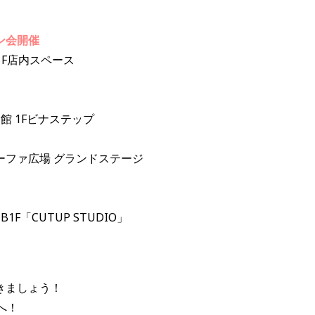
ン会開催
A B1F店内スペース
番館 1Fビナステップ
ルーファ広場 グランドステージ
1F「CUTUP STUDIO」
きましょう！
へ！