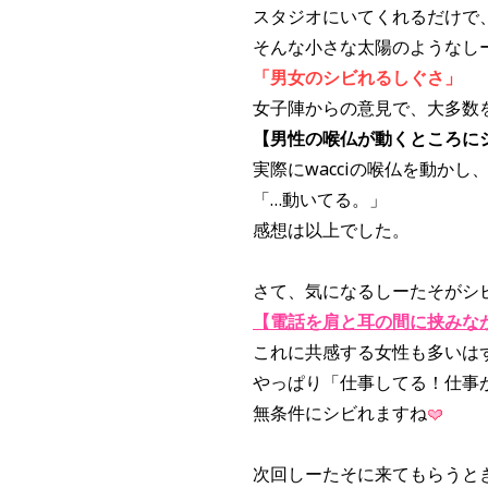
スタジオにいてくれるだけで
そんな小さな太陽のようなし
「男女のシビれるしぐさ」
女子陣からの意見で、大多数
【男性の喉仏が動くところに
実際にwacciの喉仏を動か
「…動いてる。」
感想は以上でした。
さて、気になるしーたそがシ
【電話を肩と耳の間に挟みな
これに共感する女性も多いは
やっぱり「仕事してる！仕事
無条件にシビれますね
次回しーたそに来てもらうとき