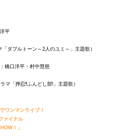
口洋平
ドラマ「ダブルトーン～2人のユミ～」主題歌）
曲：橋口洋平・村中慧慈
園ドラマ「押忍!!ふんどし部!」主題歌）
TROでワンマンライブ！
ファイナル
HOW！」