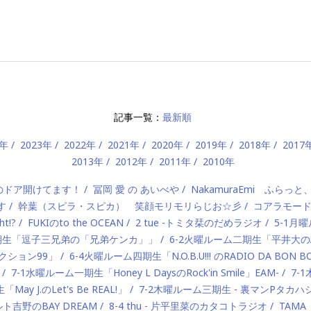
記事一覧：
最新順
4年
2023年
2022年
2021年
2020年
2019年
2018年
2017
2013年
2012年
2011年
2010年
）のドア開けてます！
冨岡 愛 の あいべや
NakamuraEmi ふらっと
す
幹葉（スピラ・スピカ） 笑顔モリモリらじお☆彡
コアラモー
t!?
FUKIのto the OCEAN
2 tue -トミタ栞のだめラジオ
5-1月曜
一期生「逗子三兄弟の「兄弟ケンカ」」
6-2火曜ルーム二期生「平井大のAlo
ロダクション99」
6-4火曜ルーム四期生「N.O.B.U!!! のRADIO DA BON 
7-1水曜ルーム一期生「Honey L DaysのRock'in Smile」EAM-
7-
ay J.のLet's Be REAL!」
7-2木曜ルーム三期生 - 裏マンPタ
ルト吉野のBAY DREAM
8-4 thu - 片平里菜のカタコトラジオ
TAMA