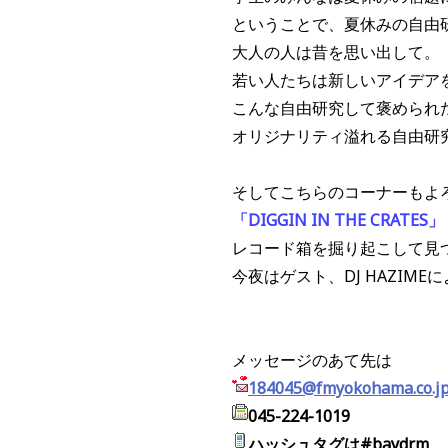
ということで、夏休みの自由
大人の人は昔を思い出して。
若い人たちは新しいアイデア
こんな自由研究して褒められ
オリジナリティ溢れる自由研
そしてこちらのコーナーもよ
「DIGGIN IN THE CRATES」
レコード箱を掘り起こして見
今夜はゲスト、DJ HAZIMEに
メッセージのあて先は
184045@fmyokohama.co.j
045-224-1019
ハッシュタグは#baydrm