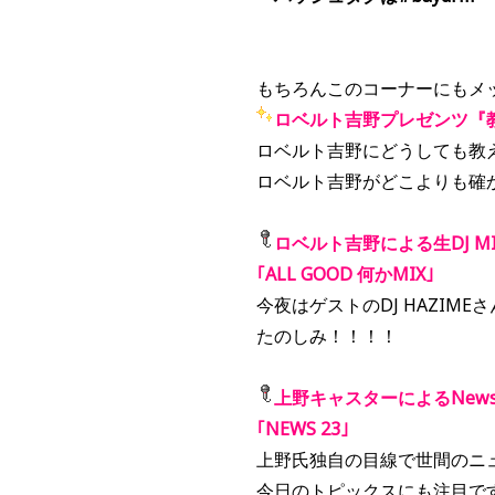
もちろんこのコーナーにもメ
ロベルト吉野プレゼンツ『
ロベルト吉野にどうしても教
ロベルト吉野がどこよりも確
ロベルト吉野による生DJ M
｢ALL GOOD 何かMIX｣
今夜はゲストのDJ HAZIME
たのしみ！！！！
上野キャスターによるNew
｢NEWS 23｣
上野氏独自の目線で世間のニ
今日のトピックスにも注目で