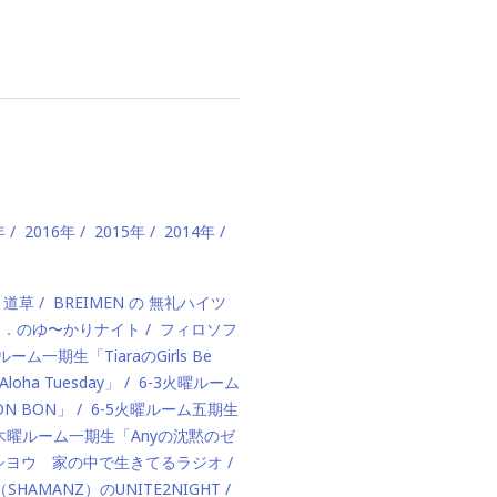
年
2016年
2015年
2014年
、道草
BREIMEN の 無礼ハイツ
ド．のゆ〜かりナイト
フィロソフ
ルーム一期生「TiaraのGirls Be
ha Tuesday」
6-3火曜ルーム
BON BON」
6-5火曜ルーム五期生
1木曜ルーム一期生「Anyの沈黙のゼ
カハシヨウ 家の中で生きてるラジオ
（SHAMANZ）のUNITE2NIGHT