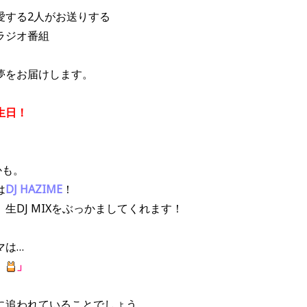
愛する2人がお送りする
ラジオ番組
夢をお届けします。
生日！
かも。
は
DJ HAZIME
！
生DJ MIXをぶっかましてくれます！
マは…
。
」
に追われていることでしょう。