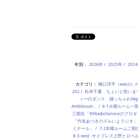
年別：
2026年
2025年
202
カテゴリ：
橋口洋平（wacci
202
松本千夏 ちょいと歌いま
ィーのダンス 踊っちゃわNigh
Ambitious!」
6-1火曜ルーム
三期生「99RadioServiceのプ
「竹友あつきのズルいよラジオ」
ミナール」
7-2木曜ルーム二期生「M
8-3 wed -サイプレス上野とロベ