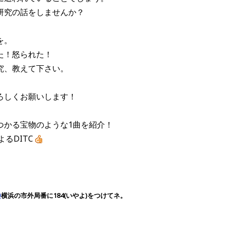
研究の話をしませんか？
を。
た！怒られた！
究、教えて下さい。
ろしくお願いします！
つかる宝物のような1曲を紹介！
よるDITC
p
横浜の市外局番に184(いやよ)をつけてネ。