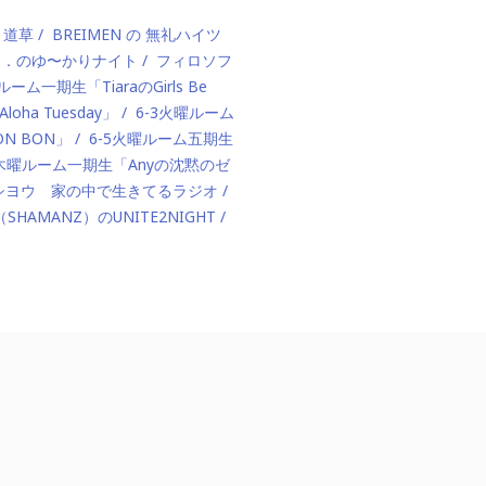
、道草
BREIMEN の 無礼ハイツ
ド．のゆ〜かりナイト
フィロソフ
ルーム一期生「TiaraのGirls Be
ha Tuesday」
6-3火曜ルーム
BON BON」
6-5火曜ルーム五期生
1木曜ルーム一期生「Anyの沈黙のゼ
カハシヨウ 家の中で生きてるラジオ
（SHAMANZ）のUNITE2NIGHT