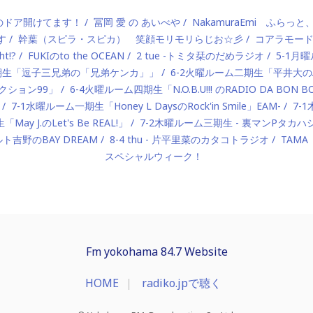
）のドア開けてます！
冨岡 愛 の あいべや
NakamuraEmi ふらっと
す
幹葉（スピラ・スピカ） 笑顔モリモリらじお☆彡
コアラモー
t!?
FUKIのto the OCEAN
2 tue -トミタ栞のだめラジオ
5-1月曜
一期生「逗子三兄弟の「兄弟ケンカ」」
6-2火曜ルーム二期生「平井大のAlo
ロダクション99」
6-4火曜ルーム四期生「N.O.B.U!!! のRADIO DA BON 
7-1水曜ルーム一期生「Honey L DaysのRock'in Smile」EAM-
7-
ay J.のLet's Be REAL!」
7-2木曜ルーム三期生 - 裏マンPタ
ルト吉野のBAY DREAM
8-4 thu - 片平里菜のカタコトラジオ
TAMA
スペシャルウィーク！
Fm yokohama 84.7 Website
HOME
radiko.jpで聴く