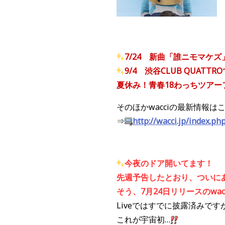
7/24 新曲「誰ニモマケ
9/4 渋谷CLUB QUATT
夏休み！青春18わっちツアー
そのほかwacciの最新情報は
⇒
http://wacci.jp/index.ph
今夜のドア開いてます！
先週予告したとおり、ついに
そう、7月24日リリースのwacci 
Liveではすでに披露済みで
これが宇宙初…