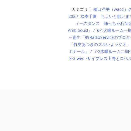
カテゴリ：
橋口洋平（wacci
202
松本千夏 ちょいと歌いま
ィーのダンス 踊っちゃわNigh
Ambitious!」
6-1火曜ルーム
三期生「99RadioServiceのプ
「竹友あつきのズルいよラジオ」
ミナール」
7-2木曜ルーム二期生「M
8-3 wed -サイプレス上野とロベ