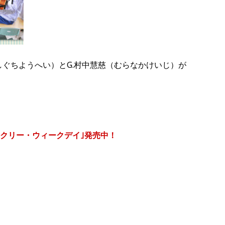
平（はしぐちようへい）とG.村中慧慈（むらなかけいじ）が
ークリー・ウィークデイ｣発売中！