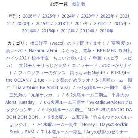
記事一覧：
最新順
年別：
2026年
2025年
2024年
2023年
2022年
2021
年
2020年
2019年
2018年
2017年
2016年
2015年
2014年
2013年
2012年
2011年
2010年
カテゴリ：
橋口洋平（wacci）のドア開けてます！
冨岡 愛 の
あいべや
NakamuraEmi ふらっと、道草
BREIMEN の 無礼
ハイツ202
松本千夏 ちょいと歌います
幹葉（スピラ・スピ
カ） 笑顔モリモリらじお☆彡
コアラモード．のゆ〜かりナイ
ト
フィロソフィーのダンス 踊っちゃわNight!?
FUKIのto
the OCEAN
2 tue -トミタ栞のだめラジオ
5-1月曜ルーム一期
生「TiaraのGirls Be Ambitious!」
6-1火曜ルーム一期生「逗子
三兄弟の「兄弟ケンカ」」
6-2火曜ルーム二期生「平井大の
Aloha Tuesday」
6-3火曜ルーム三期生「99RadioServiceのプロ
ダクション99」
6-4火曜ルーム四期生「N.O.B.U!!! のRADIO DA
BON BON BON」
6-5火曜ルーム五期生「竹友あつきのズルい
よラジオ」
7-1水曜ルーム一期生「Honey L DaysのRock'in
Smile」EAM-
7-1木曜ルーム一期生「Anyの沈黙のゼミナー