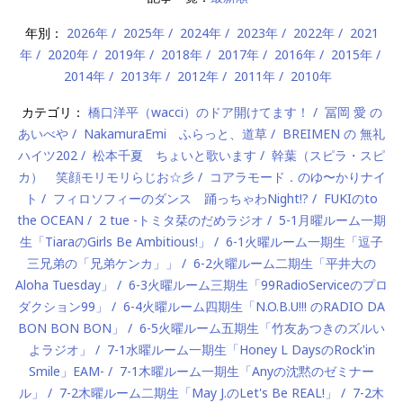
年別：
2026年
2025年
2024年
2023年
2022年
2021
年
2020年
2019年
2018年
2017年
2016年
2015年
2014年
2013年
2012年
2011年
2010年
カテゴリ：
橋口洋平（wacci）のドア開けてます！
冨岡 愛 の
あいべや
NakamuraEmi ふらっと、道草
BREIMEN の 無礼
ハイツ202
松本千夏 ちょいと歌います
幹葉（スピラ・スピ
カ） 笑顔モリモリらじお☆彡
コアラモード．のゆ〜かりナイ
ト
フィロソフィーのダンス 踊っちゃわNight!?
FUKIのto
the OCEAN
2 tue -トミタ栞のだめラジオ
5-1月曜ルーム一期
生「TiaraのGirls Be Ambitious!」
6-1火曜ルーム一期生「逗子
三兄弟の「兄弟ケンカ」」
6-2火曜ルーム二期生「平井大の
Aloha Tuesday」
6-3火曜ルーム三期生「99RadioServiceのプロ
ダクション99」
6-4火曜ルーム四期生「N.O.B.U!!! のRADIO DA
BON BON BON」
6-5火曜ルーム五期生「竹友あつきのズルい
よラジオ」
7-1水曜ルーム一期生「Honey L DaysのRock'in
Smile」EAM-
7-1木曜ルーム一期生「Anyの沈黙のゼミナー
ル」
7-2木曜ルーム二期生「May J.のLet's Be REAL!」
7-2木