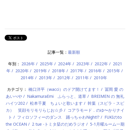
記事一覧：
最新順
年別：
2026年
2025年
2024年
2023年
2022年
2021
年
2020年
2019年
2018年
2017年
2016年
2015年
2014年
2013年
2012年
2011年
2010年
カテゴリ：
橋口洋平（wacci）のドア開けてます！
冨岡 愛 の
あいべや
NakamuraEmi ふらっと、道草
BREIMEN の 無礼
ハイツ202
松本千夏 ちょいと歌います
幹葉（スピラ・スピ
カ） 笑顔モリモリらじお☆彡
コアラモード．のゆ〜かりナイ
ト
フィロソフィーのダンス 踊っちゃわNight!?
FUKIのto
the OCEAN
2 tue -トミタ栞のだめラジオ
5-1月曜ルーム一期