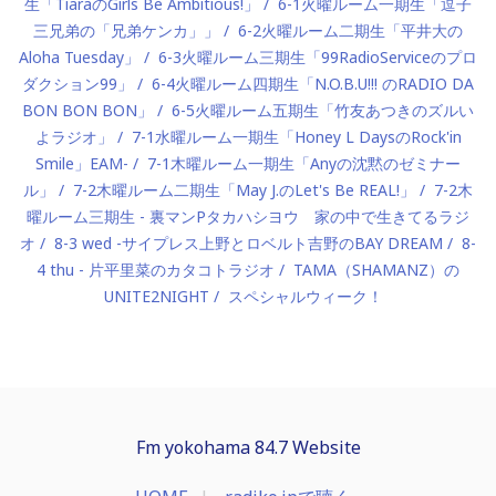
生「TiaraのGirls Be Ambitious!」
6-1火曜ルーム一期生「逗子
三兄弟の「兄弟ケンカ」」
6-2火曜ルーム二期生「平井大の
Aloha Tuesday」
6-3火曜ルーム三期生「99RadioServiceのプロ
ダクション99」
6-4火曜ルーム四期生「N.O.B.U!!! のRADIO DA
BON BON BON」
6-5火曜ルーム五期生「竹友あつきのズルい
よラジオ」
7-1水曜ルーム一期生「Honey L DaysのRock'in
Smile」EAM-
7-1木曜ルーム一期生「Anyの沈黙のゼミナー
ル」
7-2木曜ルーム二期生「May J.のLet's Be REAL!」
7-2木
曜ルーム三期生 - 裏マンPタカハシヨウ 家の中で生きてるラジ
オ
8-3 wed -サイプレス上野とロベルト吉野のBAY DREAM
8-
4 thu - 片平里菜のカタコトラジオ
TAMA（SHAMANZ）の
UNITE2NIGHT
スペシャルウィーク！
Fm yokohama 84.7 Website