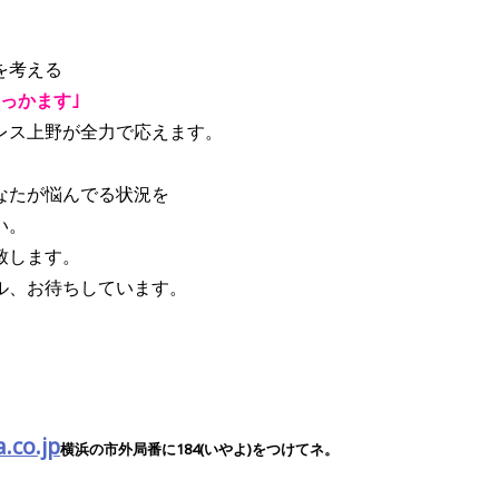
を考える
っかます｣
レス上野が全力で応えます。
なたが悩んでる状況を
い。
致します。
ル、お待ちしています。
co.jp
横浜の市外局番に184(いやよ)をつけてネ。