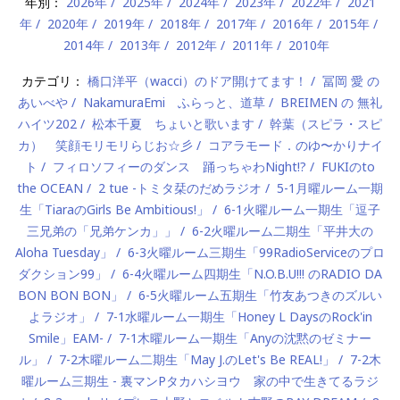
年別：
2026年
2025年
2024年
2023年
2022年
2021
年
2020年
2019年
2018年
2017年
2016年
2015年
2014年
2013年
2012年
2011年
2010年
カテゴリ：
橋口洋平（wacci）のドア開けてます！
冨岡 愛 の
あいべや
NakamuraEmi ふらっと、道草
BREIMEN の 無礼
ハイツ202
松本千夏 ちょいと歌います
幹葉（スピラ・スピ
カ） 笑顔モリモリらじお☆彡
コアラモード．のゆ〜かりナイ
ト
フィロソフィーのダンス 踊っちゃわNight!?
FUKIのto
the OCEAN
2 tue -トミタ栞のだめラジオ
5-1月曜ルーム一期
生「TiaraのGirls Be Ambitious!」
6-1火曜ルーム一期生「逗子
三兄弟の「兄弟ケンカ」」
6-2火曜ルーム二期生「平井大の
Aloha Tuesday」
6-3火曜ルーム三期生「99RadioServiceのプロ
ダクション99」
6-4火曜ルーム四期生「N.O.B.U!!! のRADIO DA
BON BON BON」
6-5火曜ルーム五期生「竹友あつきのズルい
よラジオ」
7-1水曜ルーム一期生「Honey L DaysのRock'in
Smile」EAM-
7-1木曜ルーム一期生「Anyの沈黙のゼミナー
ル」
7-2木曜ルーム二期生「May J.のLet's Be REAL!」
7-2木
曜ルーム三期生 - 裏マンPタカハシヨウ 家の中で生きてるラジ