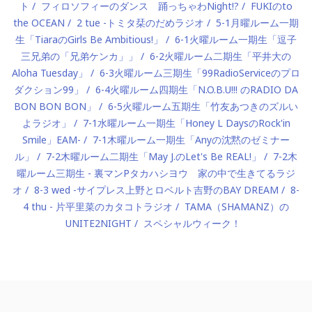
ト
フィロソフィーのダンス 踊っちゃわNight!?
FUKIのto
the OCEAN
2 tue -トミタ栞のだめラジオ
5-1月曜ルーム一期
生「TiaraのGirls Be Ambitious!」
6-1火曜ルーム一期生「逗子
三兄弟の「兄弟ケンカ」」
6-2火曜ルーム二期生「平井大の
Aloha Tuesday」
6-3火曜ルーム三期生「99RadioServiceのプロ
ダクション99」
6-4火曜ルーム四期生「N.O.B.U!!! のRADIO DA
BON BON BON」
6-5火曜ルーム五期生「竹友あつきのズルい
よラジオ」
7-1水曜ルーム一期生「Honey L DaysのRock'in
Smile」EAM-
7-1木曜ルーム一期生「Anyの沈黙のゼミナー
ル」
7-2木曜ルーム二期生「May J.のLet's Be REAL!」
7-2木
曜ルーム三期生 - 裏マンPタカハシヨウ 家の中で生きてるラジ
オ
8-3 wed -サイプレス上野とロベルト吉野のBAY DREAM
8-
4 thu - 片平里菜のカタコトラジオ
TAMA（SHAMANZ）の
UNITE2NIGHT
スペシャルウィーク！