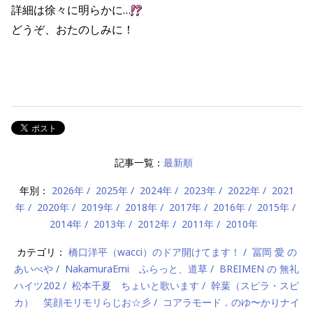
詳細は徐々に明らかに…
どうぞ、おたのしみに！
記事一覧：
最新順
年別：
2026年
2025年
2024年
2023年
2022年
2021
年
2020年
2019年
2018年
2017年
2016年
2015年
2014年
2013年
2012年
2011年
2010年
カテゴリ：
橋口洋平（wacci）のドア開けてます！
冨岡 愛 の
あいべや
NakamuraEmi ふらっと、道草
BREIMEN の 無礼
ハイツ202
松本千夏 ちょいと歌います
幹葉（スピラ・スピ
カ） 笑顔モリモリらじお☆彡
コアラモード．のゆ〜かりナイ