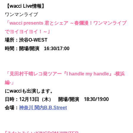
【wacci Live情報】
ワンマンライブ
「
君とシェア
～春爛漫！ワンマンライブ
wacci presents
でヨイヨイヨイ！～｣
場所：渋谷
O-WEST
時間：開場
開演
/
16:30/17:00
「見田村千晴レコ発ツアー『
』
横浜
I handle my handle
-
編
」
-
に
wacci
も出演します。
日時：
12
月
13
日（木） 開場
/
開演
18:30/19:00
会場：
神奈川
関内
B.B.Street