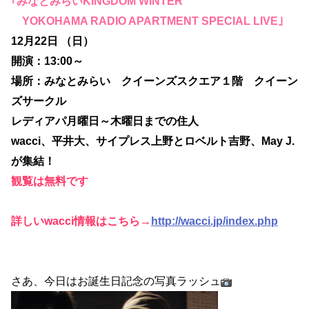
｢みなとみらい
KINGDOM WINTER
YOKOHAMA RADIO APARTMENT SPECIAL LIVE
｣
12
月
22
日
（日）
開演：
13:00
～
場所：みなとみらい クイーンズスクエア１階 クイーン
ズサークル
レディアパ月曜日～木曜日までの住人
wacci
、平井大、サイプレス上野とロベルト吉野、
May J.
が集結！
観覧は無料です
詳しい
wacci
情報はこちら
→
http://wacci.jp/index.php
さあ、今日はお誕生日記念の写真ラッシュ