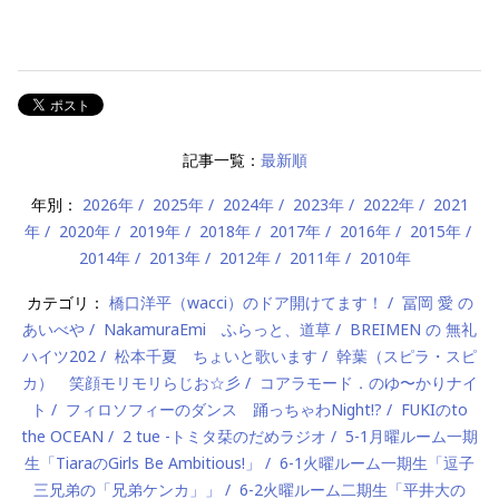
記事一覧：
最新順
年別：
2026年
2025年
2024年
2023年
2022年
2021
年
2020年
2019年
2018年
2017年
2016年
2015年
2014年
2013年
2012年
2011年
2010年
カテゴリ：
橋口洋平（wacci）のドア開けてます！
冨岡 愛 の
あいべや
NakamuraEmi ふらっと、道草
BREIMEN の 無礼
ハイツ202
松本千夏 ちょいと歌います
幹葉（スピラ・スピ
カ） 笑顔モリモリらじお☆彡
コアラモード．のゆ〜かりナイ
ト
フィロソフィーのダンス 踊っちゃわNight!?
FUKIのto
the OCEAN
2 tue -トミタ栞のだめラジオ
5-1月曜ルーム一期
生「TiaraのGirls Be Ambitious!」
6-1火曜ルーム一期生「逗子
三兄弟の「兄弟ケンカ」」
6-2火曜ルーム二期生「平井大の