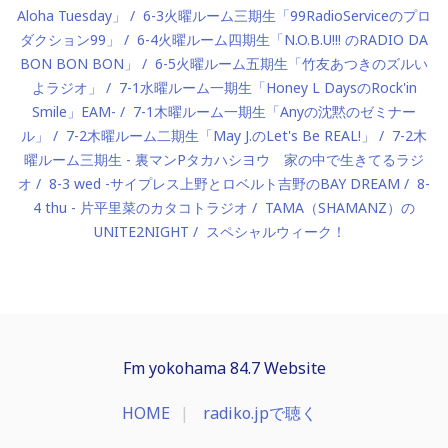
Aloha Tuesday」
6-3火曜ルーム三期生「99RadioServiceのプロ
ダクション99」
6-4火曜ルーム四期生「N.O.B.U!!! のRADIO DA
BON BON BON」
6-5火曜ルーム五期生「竹友あつきのズルい
よラジオ」
7-1水曜ルーム一期生「Honey L DaysのRock'in
Smile」EAM-
7-1木曜ルーム一期生「Anyの沈黙のゼミナー
ル」
7-2木曜ルーム二期生「May J.のLet's Be REAL!」
7-2木
曜ルーム三期生 - 裏マンPタカハシヨウ 家の中で生きてるラジ
オ
8-3 wed -サイプレス上野とロベルト吉野のBAY DREAM
8-
4 thu - 片平里菜のカタコトラジオ
TAMA（SHAMANZ）の
UNITE2NIGHT
スペシャルウィーク！
Fm yokohama 84.7 Website
HOME
radiko.jpで聴く