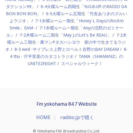
ダクション99」
6-4火曜ルーム四期生「N.O.B.U!!! のRADIO DA
BON BON BON」
6-5火曜ルーム五期生「竹友あつきのズルい
よラジオ」
7-1水曜ルーム一期生「Honey L DaysのRock'in
Smile」EAM-
7-1木曜ルーム一期生「Anyの沈黙のゼミナー
ル」
7-2木曜ルーム二期生「May J.のLet's Be REAL!」
7-2木
曜ルーム三期生 - 裏マンPタカハシヨウ 家の中で生きてるラジ
オ
8-3 wed -サイプレス上野とロベルト吉野のBAY DREAM
8-
4 thu - 片平里菜のカタコトラジオ
TAMA（SHAMANZ）の
UNITE2NIGHT
スペシャルウィーク！
Fm yokohama 84.7 Website
HOME
radiko.jpで聴く
© Yokohama F.M. Broadcasting Co.,Ltd.