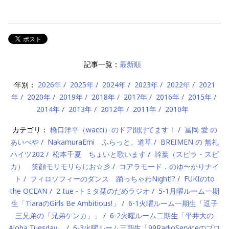
記事一覧：
最新順
年別：
2026年
2025年
2024年
2023年
2022年
2021
年
2020年
2019年
2018年
2017年
2016年
2015年
2014年
2013年
2012年
2011年
2010年
カテゴリ：
橋口洋平（wacci）のドア開けてます！
冨岡 愛 の
あいべや
NakamuraEmi ふらっと、道草
BREIMEN の 無礼
ハイツ202
松本千夏 ちょいと歌います
幹葉（スピラ・スピ
カ） 笑顔モリモリらじお☆彡
コアラモード．のゆ〜かりナイ
ト
フィロソフィーのダンス 踊っちゃわNight!?
FUKIのto
the OCEAN
2 tue -トミタ栞のだめラジオ
5-1月曜ルーム一期
生「TiaraのGirls Be Ambitious!」
6-1火曜ルーム一期生「逗子
三兄弟の「兄弟ケンカ」」
6-2火曜ルーム二期生「平井大の
Aloha Tuesday」
6-3火曜ルーム三期生「99RadioServiceのプロ