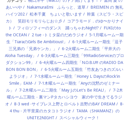
カテゴリ：
橋口洋平（wacci）のドア開けてます！
冨岡 愛 の
あいべや
NakamuraEmi ふらっと、道草
BREIMEN の 無礼
ハイツ202
松本千夏 ちょいと歌います
幹葉（スピラ・スピ
カ） 笑顔モリモリらじお☆彡
コアラモード．のゆ〜かりナイ
ト
フィロソフィーのダンス 踊っちゃわNight!?
FUKIのto
the OCEAN
2 tue -トミタ栞のだめラジオ
5-1月曜ルーム一期
生「TiaraのGirls Be Ambitious!」
6-1火曜ルーム一期生「逗子
三兄弟の「兄弟ケンカ」」
6-2火曜ルーム二期生「平井大の
Aloha Tuesday」
6-3火曜ルーム三期生「99RadioServiceのプロ
ダクション99」
6-4火曜ルーム四期生「N.O.B.U!!! のRADIO DA
BON BON BON」
6-5火曜ルーム五期生「竹友あつきのズルい
よラジオ」
7-1水曜ルーム一期生「Honey L DaysのRock'in
Smile」EAM-
7-1木曜ルーム一期生「Anyの沈黙のゼミナー
ル」
7-2木曜ルーム二期生「May J.のLet's Be REAL!」
7-2木
曜ルーム三期生 - 裏マンPタカハシヨウ 家の中で生きてるラジ
オ
8-3 wed -サイプレス上野とロベルト吉野のBAY DREAM
8-
4 thu - 片平里菜のカタコトラジオ
TAMA（SHAMANZ）の
UNITE2NIGHT
スペシャルウィーク！