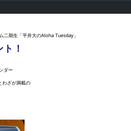
ム二期生「平井大のAloha Tuesday」
ント！
レンダー
とわざが満載の
！