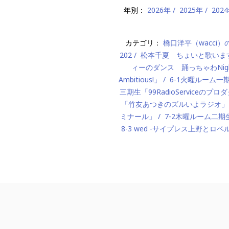
年別：
2026年
2025年
202
カテゴリ：
橋口洋平（wacci
202
松本千夏 ちょいと歌いま
ィーのダンス 踊っちゃわNigh
Ambitious!」
6-1火曜ルーム
三期生「99RadioServiceのプ
「竹友あつきのズルいよラジオ」
ミナール」
7-2木曜ルーム二期生「M
8-3 wed -サイプレス上野とロベ