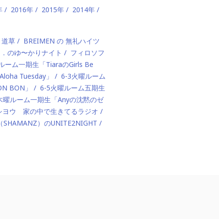
年
2016年
2015年
2014年
、道草
BREIMEN の 無礼ハイツ
ド．のゆ〜かりナイト
フィロソフ
ルーム一期生「TiaraのGirls Be
ha Tuesday」
6-3火曜ルーム
BON BON」
6-5火曜ルーム五期生
1木曜ルーム一期生「Anyの沈黙のゼ
カハシヨウ 家の中で生きてるラジオ
（SHAMANZ）のUNITE2NIGHT