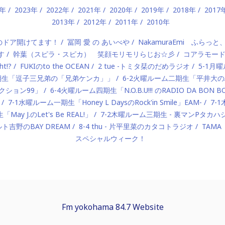
4年
2023年
2022年
2021年
2020年
2019年
2018年
2017
2013年
2012年
2011年
2010年
）のドア開けてます！
冨岡 愛 の あいべや
NakamuraEmi ふらっと
す
幹葉（スピラ・スピカ） 笑顔モリモリらじお☆彡
コアラモー
t!?
FUKIのto the OCEAN
2 tue -トミタ栞のだめラジオ
5-1月曜
一期生「逗子三兄弟の「兄弟ケンカ」」
6-2火曜ルーム二期生「平井大のAlo
ロダクション99」
6-4火曜ルーム四期生「N.O.B.U!!! のRADIO DA BON 
7-1水曜ルーム一期生「Honey L DaysのRock'in Smile」EAM-
7-
ay J.のLet's Be REAL!」
7-2木曜ルーム三期生 - 裏マンPタ
ルト吉野のBAY DREAM
8-4 thu - 片平里菜のカタコトラジオ
TAMA
スペシャルウィーク！
Fm yokohama 84.7 Website