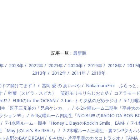
記事一覧：
最新順
4年
2023年
2022年
2021年
2020年
2019年
2018年
2017
2013年
2012年
2011年
2010年
）のドア開けてます！
冨岡 愛 の あいべや
NakamuraEmi ふらっと
す
幹葉（スピラ・スピカ） 笑顔モリモリらじお☆彡
コアラモー
t!?
FUKIのto the OCEAN
2 tue -トミタ栞のだめラジオ
5-1月曜
一期生「逗子三兄弟の「兄弟ケンカ」」
6-2火曜ルーム二期生「平井大のAlo
ロダクション99」
6-4火曜ルーム四期生「N.O.B.U!!! のRADIO DA BON 
7-1水曜ルーム一期生「Honey L DaysのRock'in Smile」EAM-
7-
ay J.のLet's Be REAL!」
7-2木曜ルーム三期生 - 裏マンPタ
ルト吉野のBAY DREAM
8-4 thu - 片平里菜のカタコトラジオ
TAMA