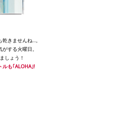
も乾きませんね…。
気がする火曜日。
きましょう！
も｢ALOHA｣!