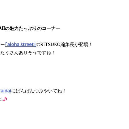
AIIの魅力たっぷりのコーナー
パー
｢aloha street｣
のRITSUKO編集長が登場！
ってたくさんありそうですね！
aidai
にばんばんつぶやいてね！
よ