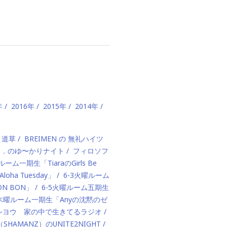
年
2016年
2015年
2014年
、道草
BREIMEN の 無礼ハイツ
ド．のゆ〜かりナイト
フィロソフ
ルーム一期生「TiaraのGirls Be
ha Tuesday」
6-3火曜ルーム
BON BON」
6-5火曜ルーム五期生
1木曜ルーム一期生「Anyの沈黙のゼ
カハシヨウ 家の中で生きてるラジオ
（SHAMANZ）のUNITE2NIGHT