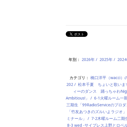
年別：
2026年
2025年
202
カテゴリ：
橋口洋平（wacci
202
松本千夏 ちょいと歌いま
ィーのダンス 踊っちゃわNigh
Ambitious!」
6-1火曜ルーム
三期生「99RadioServiceのプ
「竹友あつきのズルいよラジオ」
ミナール」
7-2木曜ルーム二期生「M
8-3 wed -サイプレス上野とロベ