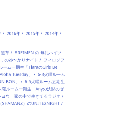
年
2016年
2015年
2014年
、道草
BREIMEN の 無礼ハイツ
ド．のゆ〜かりナイト
フィロソフ
ルーム一期生「TiaraのGirls Be
ha Tuesday」
6-3火曜ルーム
BON BON」
6-5火曜ルーム五期生
1木曜ルーム一期生「Anyの沈黙のゼ
カハシヨウ 家の中で生きてるラジオ
（SHAMANZ）のUNITE2NIGHT