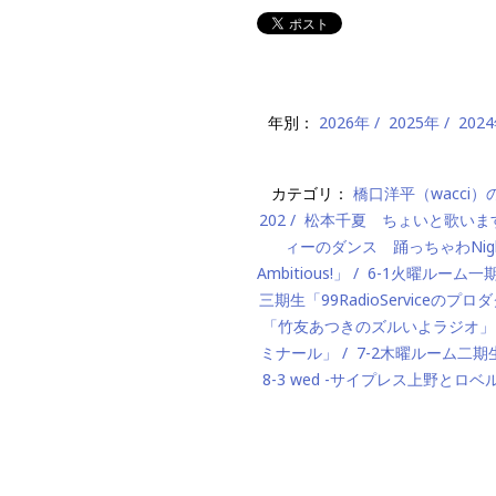
年別：
2026年
2025年
202
カテゴリ：
橋口洋平（wacci
202
松本千夏 ちょいと歌いま
ィーのダンス 踊っちゃわNigh
Ambitious!」
6-1火曜ルーム
三期生「99RadioServiceのプ
「竹友あつきのズルいよラジオ」
ミナール」
7-2木曜ルーム二期生「M
8-3 wed -サイプレス上野とロベ