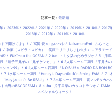
記事一覧：
最新順
4年
2023年
2022年
2021年
2020年
2019年
2018年
2017
2013年
2012年
2011年
2010年
）のドア開けてます！
冨岡 愛 の あいべや
NakamuraEmi ふらっと
す
幹葉（スピラ・スピカ） 笑顔モリモリらじお☆彡
コアラモー
t!?
FUKIのto the OCEAN
2 tue -トミタ栞のだめラジオ
5-1月曜
一期生「逗子三兄弟の「兄弟ケンカ」」
6-2火曜ルーム二期生「平井大のAlo
ロダクション99」
6-4火曜ルーム四期生「N.O.B.U!!! のRADIO DA BON 
7-1水曜ルーム一期生「Honey L DaysのRock'in Smile」EAM-
7-
ay J.のLet's Be REAL!」
7-2木曜ルーム三期生 - 裏マンPタ
ルト吉野のBAY DREAM
8-4 thu - 片平里菜のカタコトラジオ
TAMA
スペシャルウィーク！