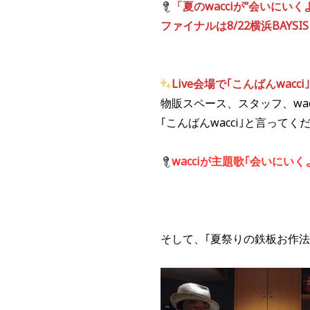
「夏のwacciが“会いにいく
ファイナルは8/22横浜BAYSI
Live会場で｢こんばんwa
物販スペース、スタッフ、wac
｢こんばんwacci｣と言ってく
wacciが主題歌｢会いにい
そして、｢夏祭りの鉄板お作法