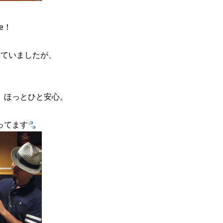
e！
していましたが、
、ほっとひと安心。
ってます