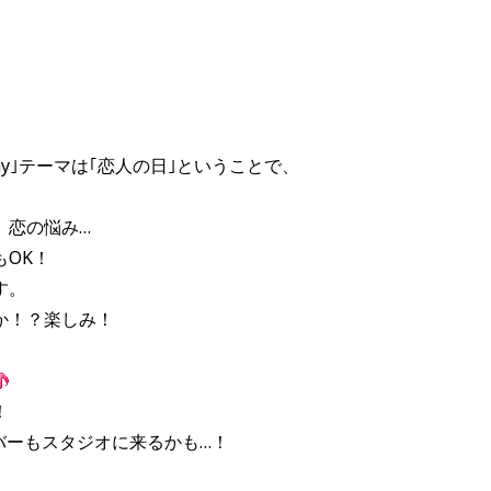
ay
｣テーマは｢恋人の日｣ということで、
、恋の悩み…
も
OK
！
す。
か！？楽しみ！
！
バーもスタジオに来るかも…！