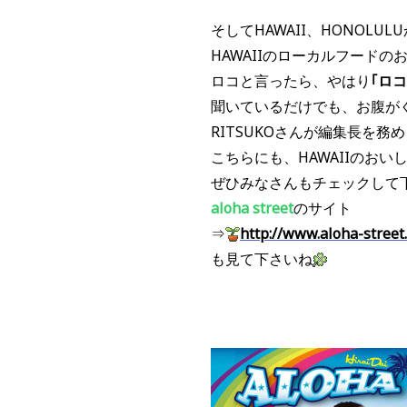
そしてHAWAII、HONOLUL
HAWAIIのローカルフードの
ロコと言ったら、やはり
｢ロコ
聞いているだけでも、お腹が
RITSUKOさんが編集長を務
こちらにも、HAWAIIのお
ぜひみなさんもチェックして
aloha street
のサイト
⇒
http://www.aloha-street
も見て下さいね