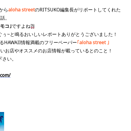
Uから
aloha stree
t
のRITSUKO編集長がリポートしてくれた
お話。
モコ｣
ですよね
ぐぅ~と鳴るおいしいレポートありがとうございました！
めるHAWAII情報満載のフリーペーパー
｢aloha street ｣
いしいお店やオススメのお店情報が載っているとのこと！
下さい。
.com/