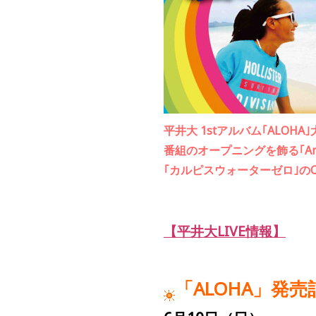
平井大 1stアルバム｢ALOH
番組のオープニングを飾る｢Angel ～F
｢カルピスウォーターゼロ｣の
【平井大LIVE情報】
「
ALOHA
」発売