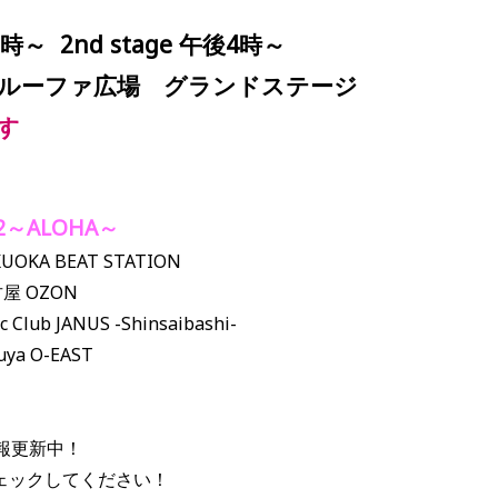
時～
2nd stage
午後
4
時～
ルーファ広場 グランドステージ
です
12～ALOHA～
KUOKA BEAT STATION
名古屋 OZON
 Club JANUS -Shinsaibashi-
uya O-EAST
情報更新中！
ェックしてください！