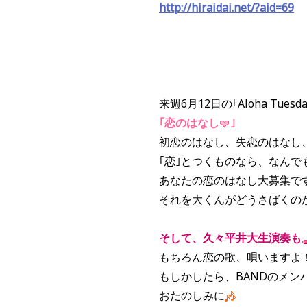
http://hiraidai.net/?aid=69
来週
6
月
12
日の｢
Aloha Tuesd
｢恋のはなし
｣
初恋のはなし、失恋のはなし
｢恋｣とつくものなら、なんで
あなたの恋のはなし大募集で
それを大くんがどうさばくの
そして、久々平井大生演奏も
もちろん恋の歌、唄いますよ
もしかしたら、BANDのメン
おたのしみに