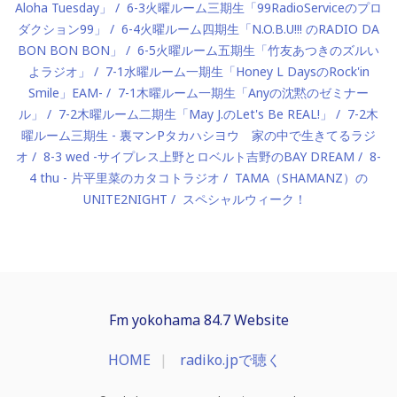
Aloha Tuesday」
6-3火曜ルーム三期生「99RadioServiceのプロ
ダクション99」
6-4火曜ルーム四期生「N.O.B.U!!! のRADIO DA
BON BON BON」
6-5火曜ルーム五期生「竹友あつきのズルい
よラジオ」
7-1水曜ルーム一期生「Honey L DaysのRock'in
Smile」EAM-
7-1木曜ルーム一期生「Anyの沈黙のゼミナー
ル」
7-2木曜ルーム二期生「May J.のLet's Be REAL!」
7-2木
曜ルーム三期生 - 裏マンPタカハシヨウ 家の中で生きてるラジ
オ
8-3 wed -サイプレス上野とロベルト吉野のBAY DREAM
8-
4 thu - 片平里菜のカタコトラジオ
TAMA（SHAMANZ）の
UNITE2NIGHT
スペシャルウィーク！
Fm yokohama 84.7 Website
HOME
radiko.jpで聴く