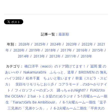
記事一覧：
最新順
年別：
2026年
2025年
2024年
2023年
2022年
2021
年
2020年
2019年
2018年
2017年
2016年
2015年
2014年
2013年
2012年
2011年
2010年
カテゴリ：
橋口洋平（wacci）のドア開けてます！
冨岡 愛 の
あいべや
NakamuraEmi ふらっと、道草
BREIMEN の 無礼
ハイツ202
松本千夏 ちょいと歌います
幹葉（スピラ・スピ
カ） 笑顔モリモリらじお☆彡
コアラモード．のゆ〜かりナイ
ト
フィロソフィーのダンス 踊っちゃわNight!?
FUKIのto
the OCEAN
2 tue -トミタ栞のだめラジオ
5-1月曜ルーム一期
生「TiaraのGirls Be Ambitious!」
6-1火曜ルーム一期生「逗子
三兄弟の「兄弟ケンカ」」
6-2火曜ルーム二期生「平井大の