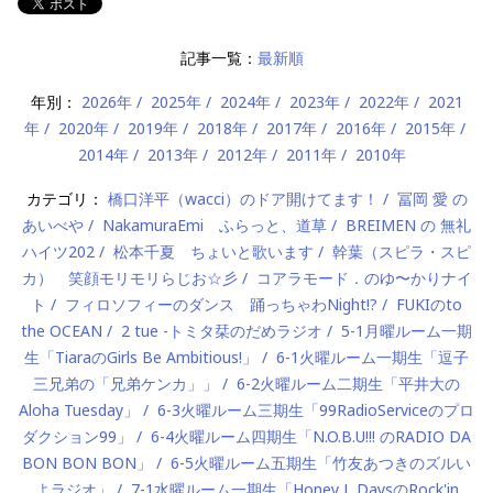
記事一覧：
最新順
年別：
2026年
2025年
2024年
2023年
2022年
2021
年
2020年
2019年
2018年
2017年
2016年
2015年
2014年
2013年
2012年
2011年
2010年
カテゴリ：
橋口洋平（wacci）のドア開けてます！
冨岡 愛 の
あいべや
NakamuraEmi ふらっと、道草
BREIMEN の 無礼
ハイツ202
松本千夏 ちょいと歌います
幹葉（スピラ・スピ
カ） 笑顔モリモリらじお☆彡
コアラモード．のゆ〜かりナイ
ト
フィロソフィーのダンス 踊っちゃわNight!?
FUKIのto
the OCEAN
2 tue -トミタ栞のだめラジオ
5-1月曜ルーム一期
生「TiaraのGirls Be Ambitious!」
6-1火曜ルーム一期生「逗子
三兄弟の「兄弟ケンカ」」
6-2火曜ルーム二期生「平井大の
Aloha Tuesday」
6-3火曜ルーム三期生「99RadioServiceのプロ
ダクション99」
6-4火曜ルーム四期生「N.O.B.U!!! のRADIO DA
BON BON BON」
6-5火曜ルーム五期生「竹友あつきのズルい
よラジオ」
7-1水曜ルーム一期生「Honey L DaysのRock'in